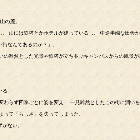
駒山の麓。
、 山には鉄塔とかホテルが建っているし、 中途半端な田舎
い街なんてあるのか？」。
沿いの雑然とした光景や鉄塔が立ち並ぶキャンパスからの風景が
いる。
変わらず四季ごとに姿を変え、 一見雑然としたこの街に潤い
によって「らしさ」を失ってしまった。
ずがない。