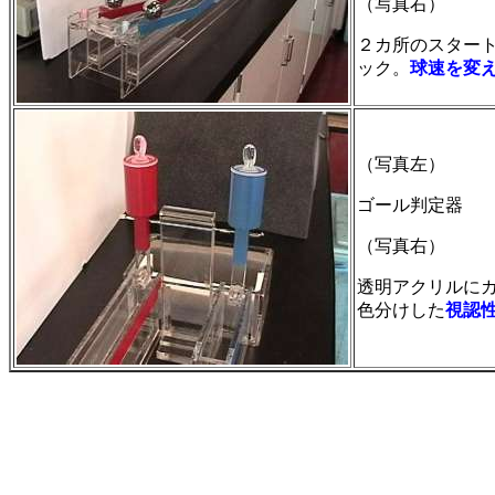
（写真右）
２カ所のスター
ック。
球速を変
（写真左）
ゴール判定器
（写真右）
透明アクリルに
色分けした
視認