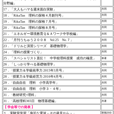
分野編」
17．「大人もハマる週末面白実験」
共同
18．「RikaTan 理科の探検４月創刊号」
共同
19．「RikaTan 理科の探検７月号」
共同
20．「RikaTan 理科の探検８月号」
共同
21．「エネルギー環境教育Ｑ＆Ａワーク中学校編」
共同
22．「月刊うちゅう２００８ Vol.25 No.７」
共同
23．「ドリルと演習シリーズ 基礎物理学」
共同
24．「理科の授業づくり」
共同
25．「スペシャリスト直伝！ 中学校理科授業 成功の極意」
単著
26．「しっかり学べる基礎物理学」
共同
27．
授業力＆学級統率力 2015年3月号」
共同
「
28．
授業力＆学級経営力 2016年4月号」
共同
「
29．
自由自在 理科 小学高学年
」
共同
「
30．
自由自在 理科 小学３・４年
」
共同
「
31．
教材研究
×
理科」
共同
「
31．
高校理科365日 物理基礎編」
共著
「
【 学会等での発表 】
１．実験室学習「身近な電波－その発見から－」
単独20分