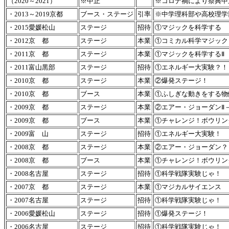
（2020～2021）
※中止
※コロナ禍により祭典中
・2013～2019京都
ブース・ステージ
引率
※中学理科部や高校理学
・2015愛媛松山
ステージ
招待
①マジックを科学する
・2012京 都
ステージ
本業
①
コミカル科学マジック
・2011京 都
ステージ
本業
①マジックを科学するⅡ
・2011富山黒部
ステージ
招待
①エネルギー大実験？！
・2010京 都
ステージ
本業
②爆発ステージ！
・2010京 都
ブース
本業
①ふしぎな動きをする物
・2009京 都
ステージ
本業
②エアー・ジョーダンⅡ
・2009京 都
ブース
本業
①チャレンジ！ボウリン
・2009富 山
ステージ
招待
①エネルギー大実験！
・2008京 都
ステージ
本業
②エアー・ジョーダン？
・2008京 都
ブース
本業
①チャレンジ！ボウリン
・2008名古屋
ステージ
招待
①科学戦隊実験じゃ！ 
・2007京 都
ステージ
本業
①マジカルサイエンス
・2007名古屋
ステージ
招待
①科学戦隊実験じゃ！ 
・2006愛媛松山
ステージ
招待
①爆発ステージ！
・2006名古屋
ステージ
招待
①科学戦隊実験じゃ！ 