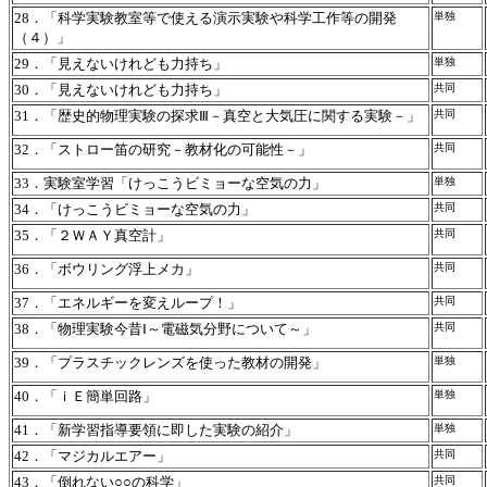
28．「科学実験教室等で使える演示実験や科学工作等の開発
単独
（４）」
29．「見えないけれども力持ち」
単独
30．「見えないけれども力持ち」
共同
31．「歴史的物理実験の探求Ⅲ－真空と大気圧に関する実験－」
共同
32．「ストロー笛の研究－教材化の可能性－」
共同
33．実験室学習「けっこうビミョーな空気の力」
単独
34．「けっこうビミョーな空気の力」
共同
35．「２ＷＡＹ真空計」
共同
36．「ボウリング浮上メカ」
共同
37．「エネルギーを変えループ！」
共同
38．「物理実験今昔Ⅰ～電磁気分野について～」
共同
39．「プラスチックレンズを使った教材の開発」
単独
40．「ｉＥ簡単回路」
単独
41．「新学習指導要領に即した実験の紹介」
単独
42．「マジカルエアー」
共同
43．「倒れない○○の科学」
共同