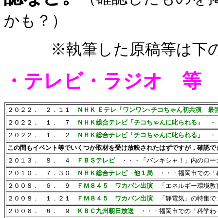
かも？）
※執筆した原稿等は下の
・テレビ・ラジオ 
２０２２． ２．１１
ＮＨＫ Ｅテレ「ワンワン
チコちゃん初共演 最
×
２０２２． １． ７
ＮＨＫ総合テレビ「チコちゃんに叱られる」
・・
２０２２． １． ２
ＮＨＫ総合テレビ「チコちゃんに叱られる」
・・
この間もイベント等でいくつか取材を受け放映されたはずですが，確認で
２０１３． ８． ４
ＦＢＳテレビ
・・・「バンキシャ！」内のロー
２０１０． ７．３０
ＮＨＫ総合テレビ 他１局
・・・福岡市での「
２００８． ６． ９
ＦＭ８４５ ワカバン出演
「エネルギー環境教
２００８． １．２１
ＦＭ８４５ ワカバン出演
「静電気」の特集で
２００６． ８． ９
ＫＢＣ九州朝日放送
・・・福岡市での「科学わ