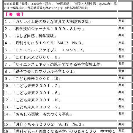
※東京書籍「物理」は2019年～現在，「物理基礎」「科学と人間生活」は2023年～現
在まで編集協力・部分執筆等を務めています（巻末著者記載有）
【 著 書 】
１．「ガリレオ工房の身近な道具で大実験第２集」
共同
２．「科学技術ジャーナル１９９９．８月号 」
共同
３．「ふしぎ体感，科学実験」
共同
４．「月刊うちゅう１９９９ Vol.13 No.３」
共同
５．「Ｌ５（エル・ファイブ） １９９９.12」
共同
６．「こども未来２０００．６」
共同
７．「サイエンスＥネットの親子でできる科学実験工作」
共同
８．「親子で楽しむマジカル科学１０１」
監修
９．「こども未来２０００．10」
共同
10．「こども未来２００１．２」
共同
11．「こども未来２００１．６」
共同
12．「こども未来２００１．10」
共同
13．「こども未来２００２．２」
共同
14．「おもしろ実験・ものづくり事典」
共同
15．「月刊うちゅう２００２ Vol.19 No.３」
共同
16．「理科がもっと面白くなる科学小話Ｑ＆Ａ１００ 中学校１
共同