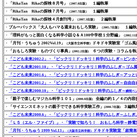
・
「RikaTan Rikaの探検８月号」
１編執筆
（2007.8出版）
・
「RikaTan Rikaの探検７月号」
１編執筆
（2007.7出版）
・
「RikaTan Rikaの探検４月創刊号」
２編執筆
（2007.3出版）
・
ブルーバックス「大人もハマる週末おもしろ実験」
１編執
（2005.7出版）
・
「理科がもっと面白くなる科学小話Ｑ＆Ａ100中学校１分野編」
（2002.1
・
「月刊・うちゅう 2002Vol.19」
ドキドキ実験室「ゴム風
（大阪市立科学館）
・
「おもしろ実験・ものづくり事典」
６つの実験・コラムを執
(2002.2出版)
・
「こども未来2002.2」・「ビックリ！ドッキリ！科学のふしぎ～ピン
・
「こども未来2001.10」・「ビックリ！ドッキリ！科学のふしぎ～ゴ
・
「こども未来2001.6」・「ビックリ！ドッキリ！科学のふしぎ～アッ
・
「こども未来2001.2」・「ビックリ！ドッキリ！科学のふしぎ～自由
・
「こども未来2000.10」・「ビックリ！ドッキリ！科学のふしぎ～
瞬間ペ
・
「親子で楽しむマジカル科学１０１」
全編の約１／４の内容
(2000.8出版)
・
「サイエンスＥネットの親子でできる科学実験工作」
３編執
(2000.7出版)
・
「こども未来2000.6」・「ビックリ！ドッキリ！科学のふしぎ～ふしぎ
・
「Ｌ５（エル・ファイブ）」・「実験で知ろう！ おもしろ科学～静電
・
「月刊・うちゅう 1999 Vol.13」
ドキドキ実験室「超簡単
（大阪市立科学館）