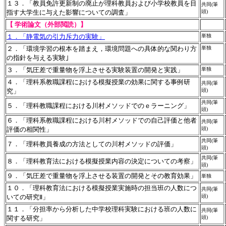
１３．「教員免許更新制の廃止が理科教員および小学校教員を目
共同(筆
指す大学生に与えた影響についての調査」
頭)
【 学術論文（外部閲読）】
１．「静電気の引力斥力の実験」
単独
２．「
環境学習の根本を踏まえ，環境問題への具体的な関わり方
単独
の指針を与える実験
｣
３．「気圧差で重量物を浮上させる実験装置の開発と実践」
単独
４．「理科系教職課程における模擬授業の効果に関する事例研
共同(筆
究」
頭)
共同(筆
５．「理科教職課程における川村メソッドでのｅラーニング」
頭)
６．「理科系教職課程における川村メソッドでの自己評価と他者
共同(筆
評価の相関性」
頭)
共同(筆
７．「理科教員養成の方法としての川村メソッドの評価」
頭)
共同(筆
８．「理科教育法における模擬授業内容の決定についての考察」
頭)
９．「気圧差で重量物を浮上させる装置の開発とその教育効果」
単独
１０．「理科教育法における模擬授業実施時の担当班の人数につ
共同(筆
いての研究Ⅱ」
頭)
１１．「分担率から分析した中学校理科実験における班の人数に
共同(筆
関する研究」
頭)