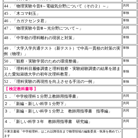
44．「物理実験今昔Ⅱ～電磁気分野について（その２）～」
共同
45．「木コマ剣玉」
単独
46．「カガクセンタ君」
単独
47．「物理実験今昔Ⅲ～光分野について～」
共同
48．「中学校の理科離れの現状と対策」
単独
49．「大学入学共通テスト（新テスト）で中高一貫校の対策の実
単独
例（物理）」
50．「観察・実験学習のための環境整備」
単独
51．「理科科目履修調査と理科観察・実験経験調査の結果を踏ま
単独
えた愛知淑徳大学の初年次理科教育」
52．「理科実験の再現性を向上させる手法の一例」
単独
【 検定教科書等 】
１．「中学校理科１分野上教師用指導書」
共同
２．「新編・新しい科学１分野下」
共同
３．「新編・新しい科学１分野上 教師用指導書 指導編」
共同
４．「新しい科学３年 教師用指導書 研究編」
共同
※東京書籍「中学校理科」はこれ以降現在まで物理領域の編集委員・執筆を務めてい
ます