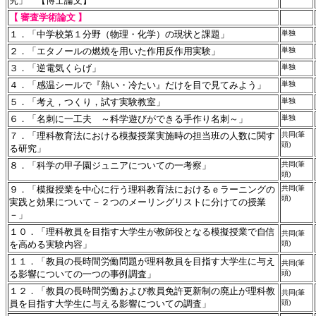
究」 【博士論文】
【 審査学術論文 】
１．「中学校第１分野（物理・化学）の現状と課題」
単独
２．「エタノールの燃焼を用いた作用反作用実験」
単独
３．「逆電気くらげ」
単独
４．「感温シールで『熱い・冷たい』だけを目で見てみよう」
単独
５．「考え，つくり，試す実験教室」
単独
６．「名刺に一工夫 ～科学遊びができる手作り名刺～」
単独
７．「理科教育法における模擬授業実施時の担当班の人数に関す
共同(筆
頭)
る研究」
８．「科学の甲子園ジュニアについての一考察」
共同(筆
頭)
９．「模擬授業を中心に行う理科教育法におけるｅラーニングの
共同(筆
頭)
実践と効果について－２つのメーリングリストに分けての授業
－」
１０．「理科教員を目指す大学生が教師役となる模擬授業で自信
共同(筆
を高める実験内容」
頭)
１１．「教員の長時間労働問題が理科教員を目指す大学生に与え
共同(筆
る影響についての一つの事例調査」
頭)
１２．「教員の長時間労働および教員免許更新制の廃止が理科教
共同(筆
員を目指す大学生に与える影響についての調査」
頭)