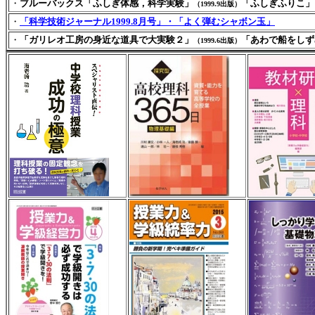
・
ブルーバックス「ふしぎ体感，科学実験」
「ふしぎふりこ」
（1999.9出版）
・
「科学技術ジャーナル1999.8月号」・「よく弾むシャボン玉」
・
「ガリレオ工房の身近な道具で大実験２」
「あわで船をしず
（1999.6出版）