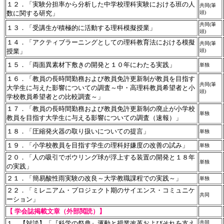
１２．「実験分担率から分析した中学校理科実験における班の人
共同(筆
数に関する研究」
頭)
共同(筆
１３．「受講生が積極的に活動する理科模擬授業」
頭)
１４．「アクティブラーニングとしての理科教育法における模擬
共同(筆
授業」
頭)
１５．「両面異素材下敷きの開発と１０年にわたる実践」
単独
１６．「教員の長時間勤務および教員免許更新制が教員を目指す
共同(筆
大学生に与えた影響についての調査～中・高理科教員希望者と小
頭)
学校教員希望者との比較調査～」
１７．「教員の長時間勤務および教員免許更新制の廃止が小学校
単独
教員を目指す大学生に与える影響についての調査（速報）」
１８．「圧縮発火器の取り扱いについての提言」
単独
１９．「小学校教員を目指す学生の理科好嫌度の改善の試み」
単独
２０．「人の吸引でボウリング球が浮上する装置の開発と１８年
単独
の実践」
２１．「簡易酸性雨実験の改良～大学教職課程での実践～」
単独
２２．「ミレニアム・プロジェクト期のサイエンス・コミュニケ
共同
ーション」
【 学会誌掲載文章（外部閲読）】
１．【対談】「『科学の祭典』運動と授業改革およびそれを支え
共同