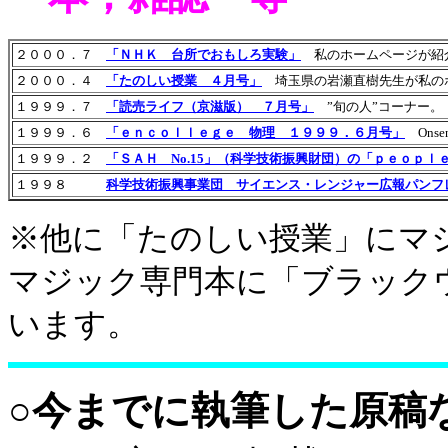
２０００．７
「ＮＨＫ 台所でおもしろ実験」
私のホームページが
２０００．４
「たのしい授業 ４月号」
埼玉県の岩瀬直樹先生が私
１９９９．７
「読売ライフ（京滋版） ７月号」
”旬の人”コーナー
１９９９．６
「ｅｎｃｏｌｌｅｇｅ 物理 １９９９．６月号」
On
１９９９．２
「ＳＡＨ No.15」（科学技術振興財団）の「ｐｅｏｐｌ
１９９８
科学技術振興事業団 サイエンス・レンジャー広報パンフ
※他に「たのしい授業」にマ
マジック専門本に「ブラック
います。
○今までに執筆した原稿