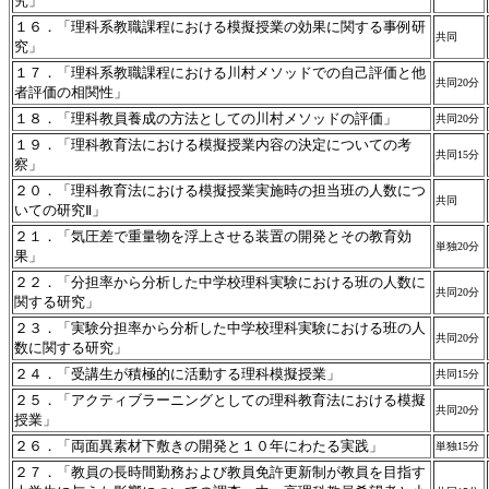
究」
１６．「理科系教職課程における模擬授業の効果に関する事例研
共同
究」
１７．「理科系教職課程における川村メソッドでの自己評価と他
共同20分
者評価の相関性」
１８．「理科教員養成の方法としての川村メソッドの評価」
共同20分
１９．「理科教育法における模擬授業内容の決定についての考
共同15分
察」
２０．「理科教育法における模擬授業実施時の担当班の人数につ
共同
いての研究Ⅱ」
２１．「気圧差で重量物を浮上させる装置の開発とその教育効
単独20分
果」
２２．「分担率から分析した中学校理科実験における班の人数に
共同20分
関する研究」
２３．「実験分担率から分析した中学校理科実験における班の人
共同20分
数に関する研究」
２４．「受講生が積極的に活動する理科模擬授業」
共同15分
２５．「アクティブラーニングとしての理科教育法における模擬
共同20分
授業」
２６．「両面異素材下敷きの開発と１０年にわたる実践」
単独15分
２７．「教員の長時間勤務および教員免許更新制が教員を目指す