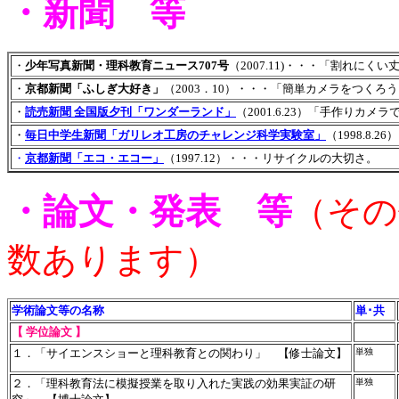
・新聞 等
・
少年写真新聞・理科教育ニュース707号
（2007.11)・・・「割れにく
・
京都新聞「ふしぎ大好き」
（2003．10）・・・「簡単カメラをつくろ
・
読売新聞 全国版夕刊「ワンダーランド」
（2001.6.23）「手作りカメ
・
毎日中学生新聞「ガリレオ工房のチャレンジ科学実験室」
（1998.8
・
京都新聞「エコ・エコー」
（1997.12）・・・リサイクルの大切さ。
・論文・発表 等
（その
数あります）
学術論文等の名称
単･共
【 学位論文 】
１．「サイエンスショーと理科教育との関わり」 【修士論文】
単独
２．「理科教育法に模擬授業を取り入れた実践の効果実証の研
単独