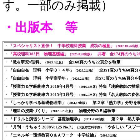
す。一部のみ掲載）
・出版本 等
・
「スペシャリスト直伝！ 中学校理科授業 成功の極意」
（2012.10.26出版
・
「高校理科365日 物理基礎編」
共著 全174頁のうち2
（2025.8.20出版）
・
「教材研究×理科」
全168頁のうち22頁分
を執筆
（2023.4出版）
・
「
自由自在 理科 小学３・４年
」
全391頁のうち60頁分
（2020.2出版）
・
「
自由自在 理科 小学高学年
」
全575頁のうち66頁分
を
（2020.2出版）
・
「
授業力＆学級統率力 2016年4月号
」
特集「凄腕教師の授業
（2016.4出版）
・
「
授業力＆学級統率力 2015年3月号
」
特集「名人教師の春休
（2015.2出版）
・
「しっかり学べる基礎物理学」
第２章「熱力学」分野を
（2014.12出版）
・
「理科の授業づくり」
物理分野の５編執筆
（2012.6.29出版）
・
「ドリルと演習シリーズ 基礎物理学」
第２章「熱力学
（2011.4.20出版）
・
「月刊・うちゅう 2008Vol.25 No.7」
「やさしい『スプー
（大阪市立科学館）
・
「エネルギー環境教育Ｑ＆Ａワーク 中学校編」
（2008.3出版）