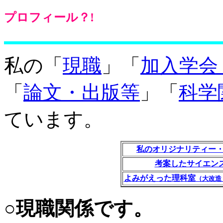
プロフィール？!
私の「
現職
」「
加入学会
「
論文・出版等
」「
科学
ています。
私のオリジナリティー
考案したサイエンス
よみがえった理科室
（大改造！
○現職関係です。