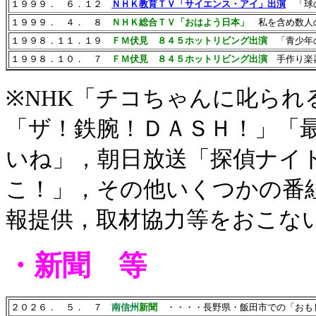
１９９９． ６．１２
ＮＨＫ教育ＴＶ「サイエンス・アイ」出演
「球
１９９９． ４． ８
ＮＨＫ総合ＴＶ「おはよう日本」
私を含め数人の
１９９８．１１．１９
ＦＭ伏見 ８４５ホットリビング出演
「青少年
１９９８．１０． ７
ＦＭ伏見 ８４５ホットリビング出演
手作り楽
※NHK「チコちゃんに叱られ
「ザ！鉄腕！ＤＡＳＨ！」「
いね」，朝日放送「探偵ナイ
こ！」，その他いくつかの番
報提供，取材協力等をおこな
・新聞 等
２０２６． ５． ７
南信州
新聞
・・・・長野県・飯田市での「おも