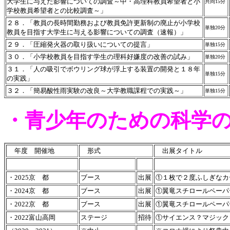
大学生に与えた影響についての調査～中・高理科教員希望者と小
共同15分
学校教員希望者との比較調査～」
２８．「教員の長時間勤務および教員免許更新制の廃止が小学校
単独20分
教員を目指す大学生に与える影響についての調査（速報）」
２９．「圧縮発火器の取り扱いについての提言」
単独15分
３０．「小学校教員を目指す学生の理科好嫌度の改善の試み」
単独20分
３１．「人の吸引でボウリング球が浮上する装置の開発と１８年
単独15分
の実践」
３２．「簡易酸性雨実験の改良～大学教職課程での実践～」
単独15分
・青少年のための科学
年度 開催地
形式
出展タイトル
・2025京 都
ブース
出展
①１枚で２度ふしぎなカ
・2024京 都
ブース
出展
①翼竜スチロールペーパ
・2022京 都
ブース
出展
①翼竜スチロールペーパ
・2022富山高岡
ステージ
招待
①サイエンス？
マジック