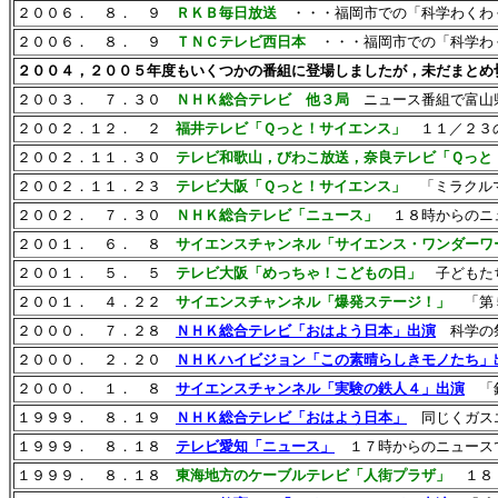
２００６． ８． ９
ＲＫＢ毎日放送
・・・福岡市での「科学わくわ
２００６． ８． ９
ＴＮＣテレビ西日本
・・・福岡市での「科学わ
２００４，２００５年度もいくつかの番組に登場しましたが，未だまとめ
２００３． ７．３０
ＮＨＫ総合テレビ 他３局
ニュース番組で富山
２００２．１２． ２
福井テレビ「Ｑっと！サイエンス」
１１／２３
２００２．１１．３０
テレビ和歌山，びわこ放送，奈良テレビ「Ｑっと
２００２．１１．２３
テレビ大阪「Ｑっと！サイエンス」
「ミラクル
２００２． ７．３０
ＮＨＫ総合テレビ「ニュース」
１８時からのニュ
２００１． ６． ８
サイエンスチャンネル「サイエンス・ワンダーワ
２００１． ５． ５
テレビ大阪「めっちゃ！こどもの日」
子どもた
２００１． ４．２２
サイエンスチャンネル「爆発ステージ！」
「第
２０００． ７．２８
ＮＨＫ総合テレビ「おはよう日本」出演
科学の
２０００． ２．２０
ＮＨＫハイビジョン「この素晴らしきモノたち」
２０００． １． ８
サイエンスチャンネル「実験の鉄人４」出演
「
１９９９． ８．１９
ＮＨＫ総合テレビ「おはよう日本」
同じくガスエ
１９９９． ８．１８
テレビ愛知「ニュース」
１７時からのニュース
１９９９． ８．１８
東海地方のケーブルテレビ「人街プラザ」
１８：