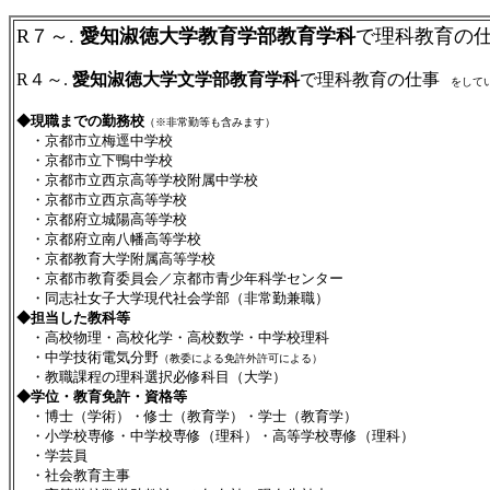
R７～.
愛知淑徳大学教育学部教育学科
で理科教育の
R４～.
愛知淑徳大学文学部教育学科
で理科教育の仕事
をして
◆現職までの勤務校
（※非常勤等も含みます）
・京都市立梅逕中学校
・京都市立下鴨中学校
・京都市立西京高等学校附属中学校
・京都市立西京高等学校
・京都府立城陽高等学校
・京都府立南八幡高等学校
・京都教育大学附属高等学校
・京都市教育委員会／京都市青少年科学センター
・同志社女子大学現代社会学部（非常勤兼職）
◆担当した教科等
・高校物理・高校化学・高校数学・中学校理科
・中学技術電気分野
（教委による免許外許可による）
・教職課程の理科選択必修科目（大学）
◆学位・教育免許・資格等
・博士（学術）・修士（教育学）・学士（教育学）
・小学校専修・中学校専修（理科）・高等学校専修（理科）
・学芸員
・社会教育主事