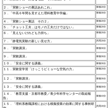
２．「実験ショーの裏話あれこれ」
単独20分
３．「中高６年間を見すえた理科教育中学編」
単独30分
４．「実験ショー裏話 その２」
単独20分
５．「チョット工夫，はモノの工夫だけではない」
単独20分
６．「見えないけれども力持ち」
単独20分
７．「静電気実験の新しい見せ方」
共同20分
８．
「実験講演」
単独30分
９．「実験講演」
単独30分
１０．「安全に関する講義」
単独30分
１１．実験室学習「けっこうビミョーな空気の力」
単独20分
１２．「実験講演」
単独30分
１３．「安全に関する講義」
単独30分
１４．「教育支援・京都市教委／青少年科学センターの取組報
単独10分
告」
１５．「理科系教職課程における模擬授業の効果に関する事例研
共同20分