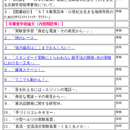
る次期学習指導要領について」
２．【図書紹介】「ＳＴＳ教育読本・21世紀を生きる地球市民の
単独
ためのｻｲｴﾝﾃｨﾌｨｯｸ･ ﾘﾃﾗｼｰ｣
【 非審査学術論文（内部閲読等）】
１．「実験室学習『身近な電波－その発見から－』」
単独
２．「球のレース」
単独
３．「強力磁石はここまでおもしろい！」
共同
４．「スタンダード実験にとらわれない新手法の開発~光の実験
単独
における一工夫~」
５．「爆発ステージ！」
単独
６．「てこでも動かん！」
共同
７．「音を伝えるには～エジソンの電話～」
共同
８．「身近な電波～その発見から～」
共同
９．「展示品開発に関する研究Ⅵ」
共同
10．「手づくりエレキギター」
単独
11．「小型ヘルツの実験装置」
共同
12．「直流・交流演示実験装置－くるくるメカ－」
共同