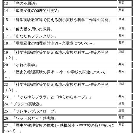
13．「光の不思議」
共同
14．「環境変化の物理的計測Ⅴ」
共同
15．「科学実験教室等で使える演示実験や科学工作等の開発」
単独
16．「偏光板を用いた教具」
単独
17．「あなたもフランクリン」
共同
18．「環境変化の物理的計測Ⅵ～光環境について～」
共同
19．「科学実験教室等で使える演示実験や科学工作等の開発
単独
（２）」
20．「ゆれの科学」
共同
21．「歴史的物理実験の探求Ⅰ－小・中学校の関連について
共同
－」
22．「科学実験教室等で使える演示実験や科学工作等の開発
単独
（３）」
23．「『ゆらゆらプララ』と『ゆらゆらループ』」
共同
24.「ブランコ実験器」
単独
25．「フレキシブルスロープ」
単独
26．「ワットおどろく熱実験」
共同
27．「歴史的物理実験の探求Ⅱ－熱機関小・中学校の取り扱いに
共同
ついて－」