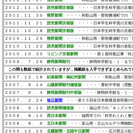
２０１２．１１．１９
読売新聞京都版
・・・・日本学生科学賞の京都
２０１１．１１．３０
熊野新聞
・・・・和歌山県・那智勝浦町での「
２０１１．１１．２１
読売新聞京都版
・・・・日本学生科学賞の京都
２０１１．１０．１８
読売新聞京都版
・・・・日本学生科学賞の京都
２０１０．１１．２９
熊野新聞
・・・・和歌山県・那智勝浦町での「
２０１０．１１．２２
読売新聞京都版
・・・・日本学生科学賞の表彰
２０１０．１０．３０
リビング京都新聞
・・・・第１面特集記事「何
２００９． ７．２６
静岡新聞朝刊
・・・・静岡科学館る・く・るで
この間も数紙で紹介されていますが，掲載紙を入手できずまとめられて
２００７．１２．１８
紀南新聞・南紀州新聞
・・・・和歌山県・那智
２００７． ９．１４
山陽新聞朝刊備後版
・・・・豊松中学校
（理数
２００７． ６． ４
静岡新聞朝刊中部版
・・・静岡科学館る・く・
２００７． ２．２４
毎日新聞
・・・第５５回全日本教職員発明展の
２００６． ９．１０
読売新聞備後版
・・・福山市での「キッズ☆サ
２００６． ８．１０
西日本新聞
・・・福岡市での「科学わくわく教
２００６． ８． ６
北日本新聞
・・・富山県・立山カルデラ博物館
２００５．１２．２５
北國新聞・北陸中日新聞
・・・・石川県立小松