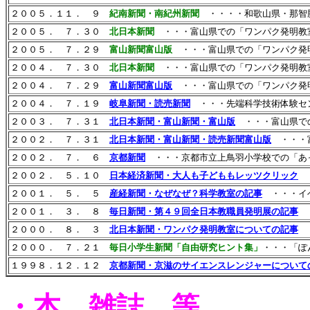
２００５．１１． ９
紀南新聞・南紀州新聞
・・・・和歌山県・那智
２００５． ７．３０
北日本新聞
・・・富山県での「ワンパク発明教
２００５． ７．２９
富山新聞富山版
・・・富山県での「ワンパク発
２００４． ７．３０
北日本新聞
・・・富山県での「ワンパク発明教
２００４． ７．２９
富山新聞富山版
・・・富山県での「ワンパク発
２００４． ７．１９
岐阜新聞・読売新聞
・・・先端科学技術体験セ
２００３． ７．３１
北日本新聞・富山新聞・富山版
・・・富山県で
２００２． ７．３１
北日本新聞・富山新聞・読売新聞富山版
・・・
２００２． ７． ６
京都新聞
・・・京都市立上鳥羽小学校での「あ
２００２． ５．１０
日本経済新聞・大人も子どももレッツクリック
２００１． ５． ５
産経新聞・なぜなぜ？科学教室の記事
・・・イ
２００１． ３． ８
毎日新聞・第４９回全日本教職員発明展の記事
２０００． ８． ３
北日本新聞・ワンパク発明教室についての記事
２０００． ７．２１
毎日小学生新聞「自由研究ヒント集」
・・・「ぽ
１９９８．１２．１２
京都新聞・京滋のサイエンスレンジャーについて
・本，雑誌 等