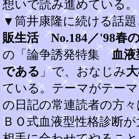
想いで読み進めている。
▼筒井康隆に続ける話題
販生活 No.184／'98
の「論争誘発特集
血液
である
」で、おなじみ
大
ている。テーマがテーマ
の日記の常連読者の方々
ＢＯ式血液型性格診断が
相手に合わせてやること