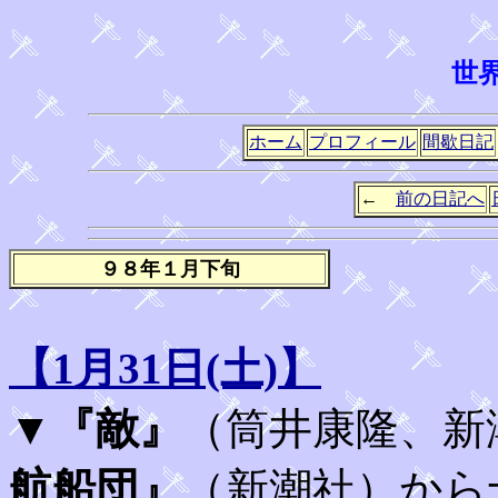
世
ホーム
プロフィール
間歇日記
←
前の日記へ
９８年１月下旬
【1月31日(土)】
▼
『敵』
（筒井康隆、新
航船団』
（新潮社）から