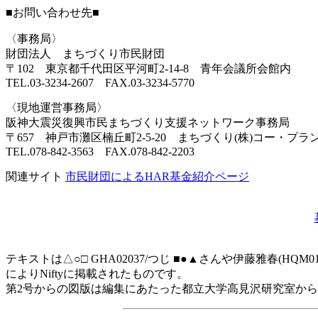
■お問い合わせ先■
〈事務局〉
財団法人 まちづくり市民財団
〒102 東京都千代田区平河町2-14-8 青年会議所会館内
TEL.03-3234-2607 FAX.03-3234-5770
〈現地運営事務局〉
阪神大震災復興市民まちづくり支援ネットワーク事務局
〒657 神戸市灘区楠丘町2-5-20 まちづくり(株)コー・プラ
TEL.078-842-3563 FAX.078-842-2203
関連サイト
市民財団によるHAR基金紹介ページ
テキストは△○□ GHA02037/つじ ■●▲さんや伊藤雅春(HQM01
によりNiftyに掲載されたものです。
第2号からの図版は編集にあたった都立大学高見沢研究室か