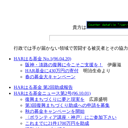
貴方は
行政では手が届かない領域で苦闘する被災者とその協力
HARはる基金 No.1(96.04.20)
阪神・淡路の復興に今こそご支援を！
伊藤滋
HAR基金に430万円の寄付
明治生命より
春の募金大キャンペーン
HARはる基金 第2回助成報告
HARはる基金ニュース第2号(96.10.01)
復興まちづくりに夢と現実を
広原盛明
第3回復興まちづくり助成への申請を募集
秋の募金キャンペーンを開始
〈ボランティア講座・神戸〉にご参加下さい
これまでに21件1700万円を助成