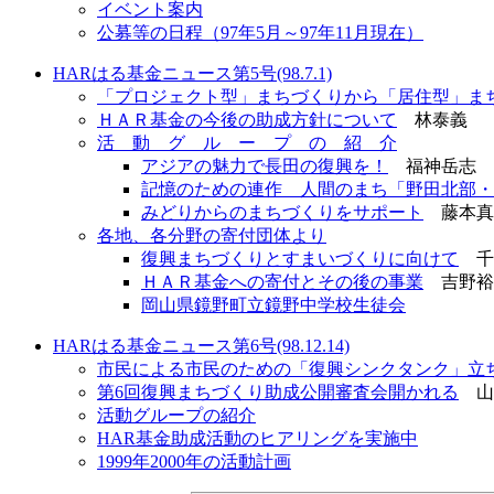
イベント案内
公募等の日程（97年5月～97年11月現在）
HARはる基金ニュース第5号(98.7.1)
「プロジェクト型」まちづくりから「居住型」ま
ＨＡＲ基金の今後の助成方針について
林泰義
活 動 グ ル ー プ の 紹 介
アジアの魅力で長田の復興を！
福神岳志
記憶のための連作 人間のまち「野田北部・
みどりからのまちづくりをサポート
藤本真
各地、各分野の寄付団体より
復興まちづくりとすまいづくりに向けて
千
ＨＡＲ基金への寄付とその後の事業
吉野裕
岡山県鏡野町立鏡野中学校生徒会
HARはる基金ニュース第6号(98.12.14)
市民による市民のための「復興シンクタンク」立
第6回復興まちづくり助成公開審査会開かれる
山
活動グループの紹介
HAR基金助成活動のヒアリングを実施中
1999年2000年の活動計画