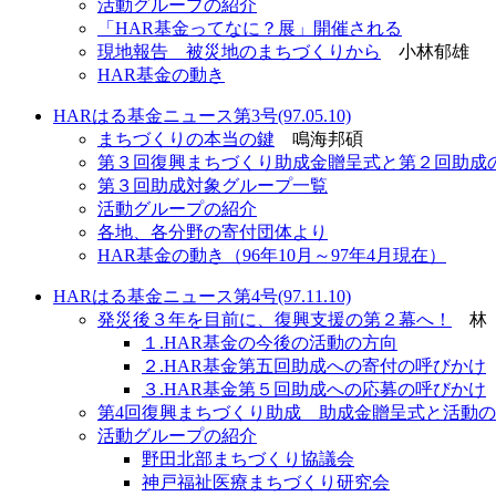
活動グループの紹介
「HAR基金ってなに？展」開催される
現地報告 被災地のまちづくりから
小林郁雄
HAR基金の動き
HARはる基金ニュース第3号(97.05.10)
まちづくりの本当の鍵
鳴海邦碩
第３回復興まちづくり助成金贈呈式と第２回助成
第３回助成対象グループ一覧
活動グループの紹介
各地、各分野の寄付団体より
HAR基金の動き（96年10月～97年4月現在）
HARはる基金ニュース第4号(97.11.10)
発災後３年を目前に、復興支援の第２幕へ！
林 
１.HAR基金の今後の活動の方向
２.HAR基金第五回助成への寄付の呼びかけ
３.HAR基金第５回助成への応募の呼びかけ
第4回復興まちづくり助成 助成金贈呈式と活動
活動グループの紹介
野田北部まちづくり協議会
神戸福祉医療まちづくり研究会