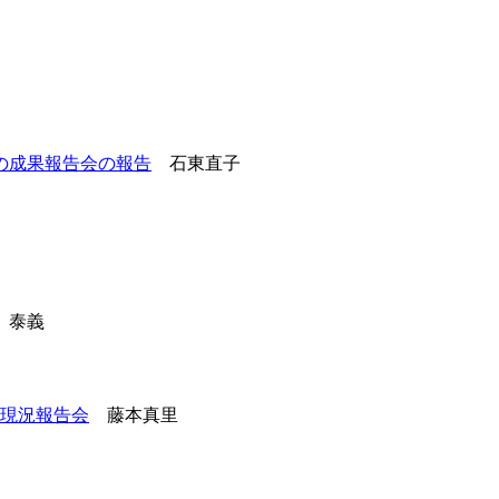
の成果報告会の報告
石東直子
泰義
の現況報告会
藤本真里