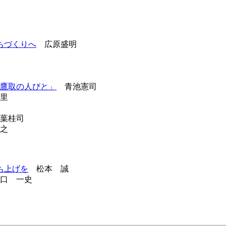
ちづくりへ
広原盛明
鷹取の人びと」
青池憲司
里
葉桂司
之
ち上げを
松本 誠
口 一史