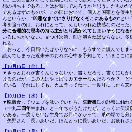
想の持ち主であることはお察しであろうかと思う。だものだ
であるはずのものが、この国において、個人と国家とを優生
んというか、
“凶悪なまでにさりげなくそこにあるもの”
とい
考を追うのは、おれにとって、えもいわれぬ快感なのだった
分に合理的な思考の持ち主がとり憑かれてしまいそうになる
いるにちがいない。見つけ次第、叩き潰さねばならない。多
れる。
おっと、今日届いたばかりなのに、もうすでに読んでしまっ
読んでしまった近未来のおれの心中を予知して、いまここに
【10月15日（金）】
▼きっとおれが書くんじゃないか、書くだろう、書くにちが
けるのだが、この人はやっぱり
カエラー
なんだろうか？ ど
ている。それにしても、カエラってねー。一度耳にしたら忘
【10月13日（水）】
▼晩飯食ってウェブを泳いでいたら、
矢野徹
氏の訃報に触れ
（
一九二四年
生まれ）と一年ちがうだけだぜ。とっくに伝説
がある。一度くらいは生身でお目にかかって、爪の垢でも分
矢野さん、長いあいだ、ほんとうに長いあいだ、お疲れさ
【10月11日（月）】