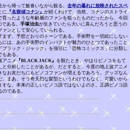
社から帰って飯食いながら観る。
去年の暮れに放映されたスペ
とに
『名探偵コナン』
が続くわけで、当然、コナンのストライ
で育ったような年齢層のファンを狙ったものだったから、今回
のである。
手塚治虫
が生きていたら大いに喜んだろうと思うの
ファンとして安心していられる。
ずまず、予想どおりのトーンである。手術野を一切絵にしない
ちには、あの手術野のインパクトが魅力のひとつであったこと
『ブラック・ジャック』を強引に「恐怖コミックス」に分類し
でもある。
版アニメ
『BLACK JACK』
を観たとき、やはりピノコをもて
」
と分析したことがあるが、だとすると、今度の地上波アニメ
きなお友だちにもピノコファンが増えるであろう。グッズなん
だ。まあ、そう奇天烈な髪型というわけでもなく、可愛いから
ますな。本来の正しいピノコ語ではないよのさ。正調ピノコ語
るのである。