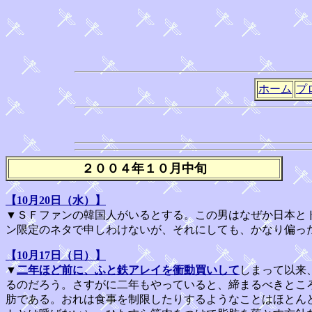
ホーム
プ
２００４年１０月中旬
【10月20日（水）】
▼ＳＦファンの韓国人がいるとする。この男はなぜか日本と
ン限定のネタで申しわけないが、それにしても、かなり偏っ
【10月17日（日）】
▼
二年ほど前に、ふと鉄アレイを衝動買いして
しまって以来
るのだろう。さすがに二年もやっていると、締まるべきとこ
肪である。おれは食事を制限したりするようなことはほとん