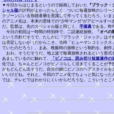
▼今日からはじまるというので録画しておいた
『ブラック・
シャル版
の評判がよかったらしく、ついに毎週放映のシリー
クゾーンにいる視聴者層を意識して作ってくるだろう。いま
のアニメ化は、本来の意味での“少年マンガ”がアピールすべ
だ。監督は、先のスペシャル版と同じく、
手塚眞
である。昨
今日の初回は一時間の特別枠で、二話連続放映。
「オペの
という方針だそうで、たしかに『ブラック・ジャック』はそ
は否定しないが（だからこそ、当時「ヒューマンコミックス
ていたのだろう）、まあ、晩飯時の放映という制約を、創作
おお、そうだそうだ、地上波で毎週放映されるという形式を
あましているのに触れて、
「ピノコは、読み切り短篇連作の
化では、ちゃんとピノコがピノコらしく活きてくることが予
かもどんどん出そうだ。自分の娘にピノコのヘアスタイルを
いいけどね。それと、今回のアニメ化でちょっと気になった
では、テレビではわかりにくいからだろうな。こういうとこ