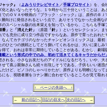
ジャック』
（
よみうりテレビサイト
／
手塚プロサイト
）を、会
ズ化とあいなったそうな。１９時から三十分ということは、あ
までのＯＶＡや映画の『ブラック・ジャック』は、原作のＢＪ
き層向けに発信されるという点で、ありそうでなかった企画な
年のスペシャル版の出来栄えを知っているから、こちらも手塚
順番」
と
「消えた針」
（原題
「針」
）というセレクション。ま
れでも充分に成り立つ作品ですからなあ。原作で育ったおれた
」なんてカテゴリのなかったチャンピオンコミックスは、最初
上のひとつの挑戦としてどう捌いてくれるかは、大いに楽しみ
得て、おれは非常に期待していることがある。むかし、劇場
連載という形式の中でのみ、初めて活きてくるキャラだからだ
想される。小さなお友だちのアイドルになるだろう。いや、大
させて喜ぶ親御さんも続々出現しそうである。子供もいい迷惑
んだけど、ピノコのしゃべりかたが、原作よりも明瞭になって
ろにも、視聴者層をコナン層に合わせているところが見て取れ
↑ ページの先頭へ ↑
←
前の日記へ
日記の目次へ
次の日記へ
→