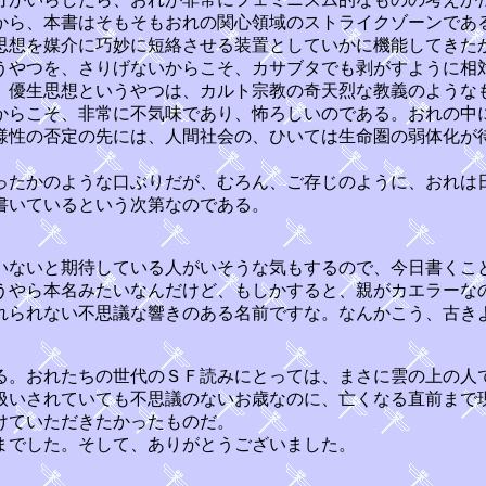
から、本書はそもそもおれの関心領域のストライクゾーンであ
思想を媒介に巧妙に短絡させる装置としていかに機能してきた
うやつを、さりげないからこそ、カサブタでも剥がすように相
。優生思想というやつは、カルト宗教の奇天烈な教義のような
からこそ、非常に不気味であり、怖ろしいのである。おれの中
様性の否定の先には、人間社会の、ひいては生命圏の弱体化が
たかのような口ぶりだが、むろん、ご存じのように、おれは
書いているという次第なのである。
いないと期待している人がいそうな気もするので、今日書くこ
うやら本名みたいなんだけど、もしかすると、親がカエラーな
れられない不思議な響きのある名前ですな。なんかこう、古き
る。おれたちの世代のＳＦ読みにとっては、まさに雲の上の人
扱いされていても不思議のないお歳なのに、亡くなる直前まで
けていただきたかったものだ。
までした。そして、ありがとうございました。