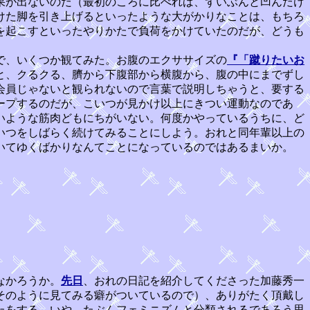
果が出ないのだ（最初のころに比べれば、ずいぶんと凹んだけ
けた脚を引き上げるといったような大がかりなことは、もちろ
を起こすといったやりかたで負荷をかけていたのだが、どうも
で、いくつか観てみた。お腹のエクササイズの
『「蹴りたいお
と、クるクる、臍から下腹部から横腹から、腹の中にまでずし
会員じゃないと観られないので言葉で説明しちゃうと、要する
ープするのだが、こいつが見かけ以上にきつい運動なのであ
いような筋肉どもにちがいない。何度かやっているうちに、ど
いつをしばらく続けてみることにしよう。おれと同年輩以上の
いてゆくばかりなんてことになっているのではあるまいか。
なかろうか。
先日
、おれの日記を紹介してくださった加藤秀一
そのように見てみる癖がついているので）、ありがたく頂戴し
たをする、いや、たぶんフェミニズムと分類されるであろう思