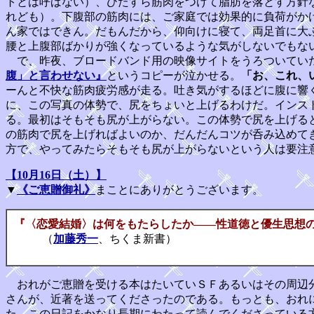
トとは呼ばない）、ひたすら筋肉をつけて脂肪を落とす方針
れども）。下腹部の筋肉には、ご家庭では効果的に負荷がか
ん家ではできん。だもんだから、仰向けに寝て、両足首に大
腰と上腹部ばかりが強くなっているような気がしないでもな
で、昨夜、ブロードバンド用の映像サイトをうろついてい
腹」と言わせない』
というコピーが泣かせる。
「お、これ、
ーんと不快な筋肉疲労感が走る。吐き気がするほどに腹に響
に、この写真の体勢で、尻をちょいと上げるわけだ。インス
る。最初はそもそも尻が上がらない。この体勢で尻を上げる
の筋肉で尻を上げればよいのか、だんだんコツが呑み込めて
方で、やってみたらそもそも尻が上がらないという人は要注
【10月16日（土）】
▼
《ご恵贈御礼》
まことにありがとうございます。
『〈恋愛結婚〉は何をもたらしたか――性道徳と優生思想
（
加藤秀一
、ちくま新書）
おれがご恵贈を受ける本はたいていＳＦあるいはその周辺分
さんが、近著を送ってくださったのである。もっとも、おれ
た。この日記をかなり長期にわたって読んでくださっている