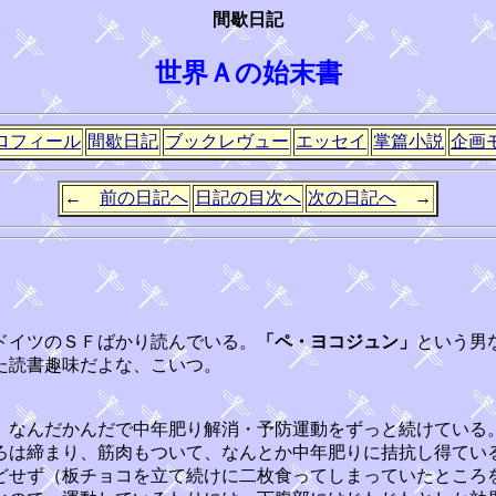
間歇日記
世界Ａの始末書
ロフィール
間歇日記
ブックレヴュー
エッセイ
掌篇小説
企画
←
前の日記へ
日記の目次へ
次の日記へ
→
ドイツのＳＦばかり読んでいる。
「ペ・ヨコジュン」
という男
た読書趣味だよな、こいつ。
、なんだかんだで中年肥り解消・予防運動をずっと続けている
ろは締まり、筋肉もついて、なんとか中年肥りに拮抗し得てい
どせず（板チョコを立て続けに二枚食ってしまっていたところ