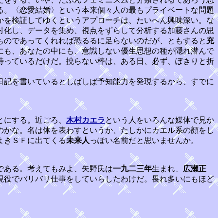
る。〈恋愛結婚〉という本来個々人の最もプライベートな問題
かを検証してゆくというアプローチは、たいへん興味深い。な
対化し、データを集め、視点をずらして分析する加藤さんの思
ものであってくれれば恐るるに足らないのだが、ともすると
充
にも、あなたの中にも、意識しない優生思想の種が隠れ潜んで
待っているだけだ。撓らない棒は、ある日、必ず、ぽきりと折
日記を書いているとしばしば予知能力を発現するから、すでに
とにする。近ごろ、
木村カエラ
という人をいろんな媒体で見か
のかな。名は体を表わすというか、たしかにカエル系の顔をし
よきＳＦに出てくる
未来人
っぽい名前だと思いませんか。
である。考えてもみよ、矢野氏は
一九二三年
生まれ、
広瀬正
現役でバリバリ仕事をしていらしたわけだ。畏れ多いにもほど