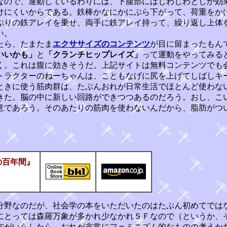
なので、運動しているわりには、下腹部にはじわじわとしか効
けにくいからである。鉄棒かなにかにぶら下がって、荷重をか
ぶりの鉄アレイを乗せ、両手に鉄アレイ持って、繰り返し上体
い。
たら、たまたま
エクササイズのコンテンツ
が目に留まったもん
いいかも」
と
「クランチヒップレイズ」
って運動をやってみる
く。これは腹に効きそうだ。上記サイトは無料コンテンツでも
トラクターのねーちゃんは、こともなげに尻を上げてしばしキ
ときに使う筋肉群は、たぶんおれが日常生活でほとんど使わな
きた。脳の中に新しい回路ができつつあるのだろう。おし、こ
意であろう。そのあたりの筋肉を使わないんだから、脂肪がつ
の百年間』
野なのだが、社会学の本をいただいたのはたぶん初めてでは
にとっては森羅万象が多かれ少なかれＳＦなので（というか、
方がいらしたら、おれが非常にフェミニズム的なものの考えか