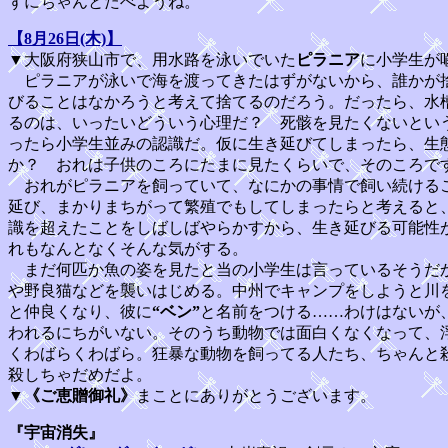
ずにちゃんとたべようね。
【8月26日(木)】
▼大阪府狭山市で、用水路を泳いでいた
ピラニア
に小学生が
ピラニアが泳いで海を渡ってきたはずがないから、誰かが捨
びることはなかろうと考えて捨てるのだろう。だったら、水
るのは、いったいどういう心理だ？ 死骸を見たくないとい
ったら小学生並みの認識だ。仮に生き延びてしまったら、生
か？ おれは子供のころにたまに見たくらいで、そのころで
おれがピラニアを飼っていて、なにかの事情で飼い続けるこ
延び、まかりまちがって繁殖でもしてしまったらと考えると
識を超えたことをしばしばやらかすから、生き延びる可能性
れもなんとなくそんな気がする。
まだ何匹か魚の姿を見たと当の小学生は言っているそうだか
や野良猫などを襲いはじめる。中州でキャンプをしようと川
と仲良くなり、彼に
“ベン”
と名前をつける……わけはないが
われるにちがいない。そのうち動物では面白くなくなって、
くわばらくわばら。狂暴な動物を飼ってる人たち、ちゃんと
殺しちゃだめだよ。
▼
《ご恵贈御礼》
まことにありがとうございます。
『宇宙消失』