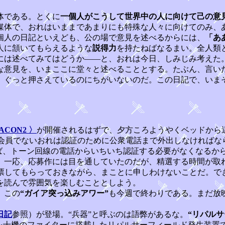
体である。とくに
一個人がこうして世界中の人に向けて己の意
媒体で、おれはいままであまりにも特殊な人々に向けてのみ、
個人の日記といえども、公の場で意見を述べるからには、
「あ
人に頷いてもらえるような
説得力
を持たねばなるまい。全人類
には述べてみてはどうか――と、おれは今日、しみじみ考えた
意見を、いまここに堂々と述べることとする。たぶん、言い
、ぐっと押さえているのにちがいないのだ。この日記で、いま
」
ACON2 〉
が開催されるはずで、夕方ころようやくベッドから
 会員でないおれは認証のために公衆電話まで外出しなければならず、
おけば、トーン回線の電話からいちいち認証する必要がなくなる
。一応、応募作には目を通していたのだが、精選する時間が取
票してもらっておきながら、まことに申しわけないことだ。で
を読んで雰囲気を楽しむこととしよう。
。この
“ガイア突っ込みアワー”
も今週で終わりである。まだ放
日記
参照）が登場。“兵器”と呼ぶのは語弊があるな。
“リパルサ
”を十機のファイターに搭載したリパルサーフィールド発生装置