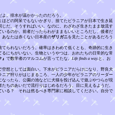
だよ。排水が温かかったのだろう。
よほどの阿呆でもないかぎり、捨てたピラニアが日本で生き延
同じだ。そうすればいい。なのに、わざわざ生きたまま放流す
ているのか。前者だったらわがままもいいところだし、後者だ
。あなたは赤くない日本産の
ザリガニ
を見たことがあるだろう
捨てられないだろう。確率はきわめて低くとも、奇跡的に生き
てるにちがいない。生物というやつは、おれたちの日常的な常
ク』
で数学者のマルコムが言ってたな。
Life finds a way.
と。お
で空想としては面白い。下水がピラニアだらけになり、野良犬
ラニア狩りがはじまるころ、一人の少年がピラニアのリーダー
になったら、公園の池などに犬猫を投げ込んで遊ぶやつらが現
者たちのあいだで流行りはじめるだろう。目に見えるようだ。
ている？ それは然るべき専門家に相談してください。自分で