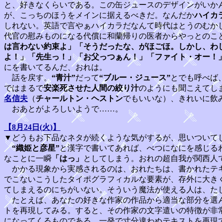
と、好きなくらいである。この缶ジュースのデザインがいか
が、こっちのほうをメインに据えるべきだ。なんだか
ハイカ
しれない。英語で言やぁハイカラだなんて時代はとうのむか
代官の慰みものになる代償に和蘭帰りの医者からやっとのこ
は言わない約束よ」「そうだったな、がほごほ。しかし、わ
よ！」「先生っ！」「お父っつぁん！」「ファイト・オー！
にを書いてるんだ、おれは。
話を戻す。
“青汁”
だって
“ブルー・ジュース”
とでも呼べば
ではまるで
安楽死させた人間の絞り汁
のようにも聞こえてし
名信夫
（
チャールトン・ヘストン
でもいいな）、きれいに飲
おあとがよろしいようで……。
【8月24日(火)】
▼どうもお下品なネタが続くような気がするが、思いついて
“織姫と彦星”
と漢字で書いてあれば、べつになにを感じる
なことに一瞬
「はっ」
としてしまう。おれの超自我が関西人
かかる現象から実感されるのは、おれたちは、書かれたテ
でこないこうしたタイポグラフィカルな要素が、存外に大き
てしまえるのにちがいない。そういう魔法が使える人は、た
たとえば、あなたの好きな作家の作品から適当な部分を選ん
トを再現してみる。すると、その作家の文字遣いの特徴が非
になってくるものである。一発で寸分違わぬテキストを再現