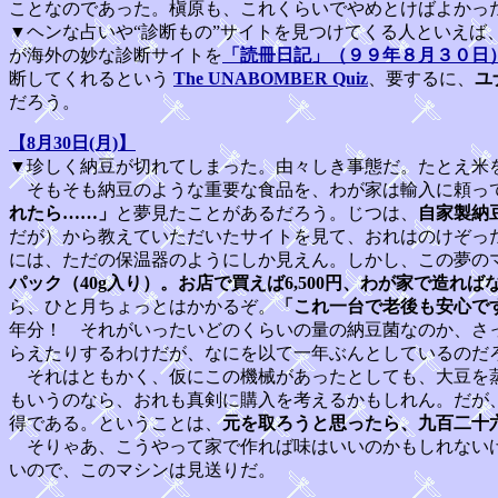
ことなのであった。槇原も、これくらいでやめとけばよかっ
▼ヘンな占いや“診断もの”サイトを見つけてくる人といえば
が海外の妙な診断サイトを
「読冊日記」（９９年８月３０日
断してくれるという
The UNABOMBER Quiz
、要するに、
ユ
だろう。
【8月30日(月)】
▼珍しく納豆が切れてしまった。由々しき事態だ。たとえ米
そもそも納豆のような重要な食品を、わが家は輸入に頼って
れたら……」
と夢見たことがあるだろう。じつは、
自家製納
だが）から教えていただいたサイトを見て、おれはのけぞっ
には、ただの保温器のようにしか見えん。しかし、この夢の
パック（40g入り）。お店で買えば6,500円、わが家で造ればな
ら、ひと月ちょっとはかかるぞ。
「これ一台で老後も安心で
年分！ それがいったいどのくらいの量の納豆菌なのか、さ
らえたりするわけだが、なにを以て一年ぶんとしているのだ
それはともかく、仮にこの機械があったとしても、大豆を蒸
もいうのなら、おれも真剣に購入を考えるかもしれん。だが
得である。ということは、
元を取ろうと思ったら、九百二十
そりゃあ、こうやって家で作れば味はいいのかもしれないけ
いので、このマシンは見送りだ。