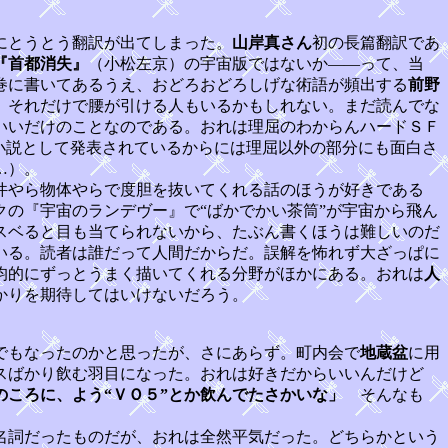
にとうとう翻訳が出てしまった。
山岸真さん
初の長篇翻訳であ
『首都消失』
（小松左京）の宇宙版ではないか――って、当
巻に書いてあるうえ、おどろおどろしげな術語が頻出する
前野
、それだけで腰が引ける人もいるかもしれない。まだ読んでな
いいだけのことなのである。おれは理屈のわからんハードＳＦ
小説として発表されているからには理屈以外の部分にも面白さ
…）。
件やら物体やらで度胆を抜いてくれる話のほうが好きである
クの『宇宙のランデヴー』で“ばかでかい茶筒”が宇宙から飛ん
スベると目も当てられないから、たぶん書くほうは難しいのだ
いる。読者は誰だって人間だからだ。誤解を怖れず大ざっぱに
均的にずっとうまく描いてくれる分野がほかにある。おれは
人
かりを期待してはいけないだろう。
でもなったのかと思ったが、さにあらず。町内会で
地蔵盆
に用
スばかり飲む羽目になった。おれは好きだからいいんだけど
のころに、よう“ＶＯ５”とか飲んでたさかいな」
そんなも
名詞だったものだが、おれは全然平気だった。どちらかという