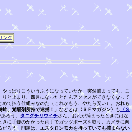
リンク
、やっぱりこういうふうになっていたか。突然捕まっても、こ
たりと止まり、四月になったとたんアクセスができなくなって
とめて払う仕組みなのだ（これがもう、やたら安い）。おれも
樹蛉、覚醒剤所持で逮捕！」
などとは
〈ＳＦマガジン〉
も
〈Ｓ
であろう。
タニグチリウイチ
さん、おれが捕まったときにはな
ときに手錠のかかった両手でガッツポーズを取り、カメラに向
るだろう。問題は、
エスタロンモカを持っていても捕まらない