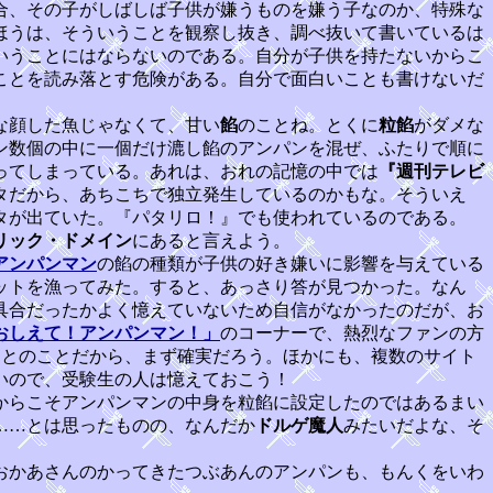
合、その子がしばしば子供が嫌うものを嫌う子なのか、特殊な
ほうは、そういうことを観察し抜き、調べ抜いて書いているは
いうことにはならないのである。自分が子供を持たないからこ
ことを読み落とす危険がある。自分で面白いことも書けないだ
な顔した魚じゃなくて、甘い
餡
のことね。とくに
粒餡
がダメな
ン数個の中に一個だけ漉し餡のアンパンを混ぜ、ふたりで順に
ってしまっている。あれは、おれの記憶の中では
『週刊テレビ
タだから、あちこちで独立発生しているのかもな。そういえ
タが出ていた。『パタリロ！』でも使われているのである。
リック・ドメイン
にあると言えよう。
アンパンマン
の餡の種類が子供の好き嫌いに影響を与えている
ットを漁ってみた。すると、あっさり答が見つかった。なん
具合だったかよく憶えていないため自信がなかったのだが、お
おしえて！アンパンマン！」
のコーナーで、熱烈なファンの方
るとのことだから、まず確実だろう。ほかにも、複数のサイト
いので、受験生の人は憶えておこう！
からこそアンパンマンの中身を粒餡に設定したのではあるまい
……とは思ったものの、なんだか
ドルゲ魔人
みたいだよな、そ
おかあさんのかってきたつぶあんのアンパンも、もんくをいわ