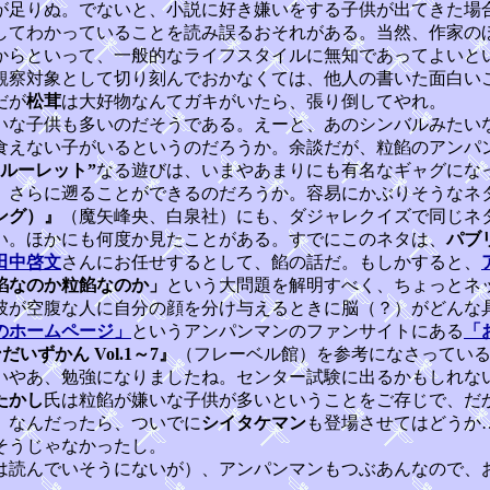
が足りぬ。でないと、小説に好き嫌いをする子供が出てきた場
してわかっていることを読み誤るおそれがある。当然、作家の
からといって、一般的なライフスタイルに無知であってよいと
観察対象として切り刻んでおかなくては、他人の書いた面白い
だが
松茸
は大好物なんてガキがいたら、張り倒してやれ。
いな子供も多いのだそうである。えーと、あのシンバルみたい
食えない子がいるというのだろうか。余談だが、粒餡のアンパ
餡ルーレット”
なる遊びは、いまやあまりにも有名なギャグにな
、さらに遡ることができるのだろうか。容易にかぶりそうなネ
ング）』
（魔矢峰央、白泉社）にも、ダジャレクイズで同じネ
い。ほかにも何度か見たことがある。すでにこのネタは、
パブ
田中啓文
さんにお任せするとして、餡の話だ。もしかすると、
餡なのか粒餡なのか」
という大問題を解明すべく、ちょっとネ
が空腹な人に自分の顔を分け与えるときに脳（？）がどんな
のホームページ」
というアンパンマンのファンサイトにある
「
いずかん Vol.1～7』
（フレーベル館）を参考になさってい
いやあ、勉強になりましたね。センター試験に出るかもしれな
たかし
氏は粒餡が嫌いな子供が多いということをご存じで、だ
。なんだったら、ついでに
シイタケマン
も登場させてはどうか
そうじゃなかったし。
読んでいそうにないが）、アンパンマンもつぶあんなので、