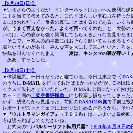
【8月29日(日)】
▼いまさらのようだが、インターネットはたいへん便利な媒
に手を当てて考えてみると、このすばらしい潜在力を持った
まにはおれだって、反省の真似ごとはするのである。いくら
が、うまく言えなかった。よくぞ言ってくれた」
と、大勢の
いには、心の底から強く賛同してもらえるような意見をたま
そこで、日本人の約半数にはおそらく頷いてもらえるような
場というものがあり、みんな声を大にして言いたいところを
快哉を叫んでくれたまえ――
「夏は、キンタマの裏が痒い！
ああ、すっとした。
【8月28日(土)】
▼体調最悪。一日うだうだと寝ている。今日は東京で
〈 DAS
のうちに
D-MAIL
を打っておけばよかったのだが、D-MAIL
ックスで失礼させていただいた。D-MAIL 会員になって
ネット企画の
「架空書評勝負」
にも投票し損なってしまった
かず、残念ながら見送った。前回の
DASACON賞
で手前は投
レポートが次々とウェブに上がりはじめるだろうから、それ
▼
『ウルトラマンガイア』
（ＴＢＳ系）は、いよいよ最終回
方は読み跳ばしてくださいね。
お約束の
“リパルサーリフト転用兵器”
（
９９年４月３日の
なものなのだ。世界各地の怪獣たちが体内に持っている“光