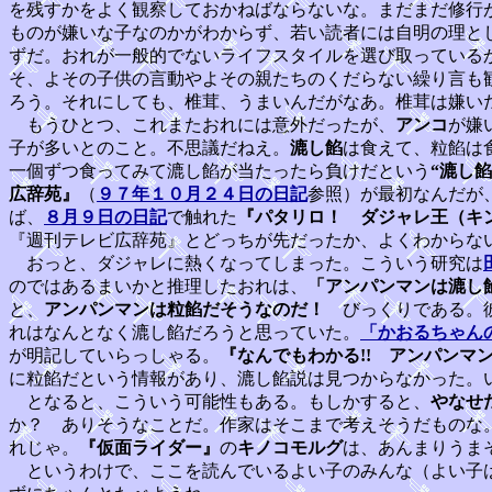
を残すかをよく観察しておかねばならないな。まだまだ修行
ものが嫌いな子なのかがわからず、若い読者には自明の理と
ずだ。おれが一般的でないライフスタイルを選び取っている
そ、よその子供の言動やよその親たちのくだらない繰り言も
ろう。それにしても、椎茸、うまいんだがなあ。椎茸は嫌い
もうひとつ、これまたおれには意外だったが、
アンコ
が嫌
子が多いとのこと。不思議だねえ。
漉し餡
は食えて、粒餡は
一個ずつ食ってみて漉し餡が当たったら負けだという
“漉し
広辞苑』
（
９７年１０月２４日の日記
参照）が最初なんだが
ば、
８月９日の日記
で触れた
『パタリロ！ ダジャレ王（キ
『週刊テレビ広辞苑』とどっちが先だったか、よくわからな
おっと、ダジャレに熱くなってしまった。こういう研究は
のではあるまいかと推理したおれは、
「アンパンマンは漉し
と、
アンパンマンは粒餡だそうなのだ！
びっくりである。彼
れはなんとなく漉し餡だろうと思っていた。
「かおるちゃん
が明記していらっしゃる。
『なんでもわかる!! アンパンマンだ
に粒餡だという情報があり、漉し餡説は見つからなかった。
となると、こういう可能性もある。もしかすると、
やなせ
か？ ありそうなことだ。作家はそこまで考えそうだものな
れじゃ。
『仮面ライダー』
の
キノコモルグ
は、あんまりうま
というわけで、ここを読んでいるよい子のみんな（よい子は