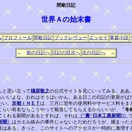
間歇日記
世界Ａの始末書
ム
プロフィール
間歇日記
ブックレヴュー
エッセイ
掌篇小説
←
前の日記へ
日記の目次へ
次の日記へ
→
ふと思い立って
槇原敬之
の公式サイトを見にいってみる。ああ
らいいよな。おれはそうはいかん。ある日この日記の更新がぱ
たい。
京都ｉＮＥＴ
は、三月に翌年の使用料やサービス料をま
くらい有名ならこうやって報道してもらえるからいいが、
「冬
てくれる新聞があるとすれば、それは
〈"裏"日本工業新聞!!〉
新聞〉
はカエル絡みの事件じゃないとだめだろうが、捕まった
性はある。きっと、このサイトへのアクセスが一時的に激増す