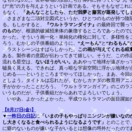
び“光”の力を与えようという計画である。そもそもなぜこ
もなく、
「あんなことしたら、ただ我夢と藤宮が蒸発してし
さまざまな二項対立図式というか、ひとつのものが持つ陰陽
る。もしかすると、
『ウルトラマンダイナ』
の最終回で襲っ
のもの
が、根源的破滅招来体の象徴するところであったので
かった。そういう画一化・単純化の権化に対して、多様性をこ
ろう。むかしの子供番組のように、
“えーもん”
と
“わるもん”
ラストシーンはすばらしかった。
この画が与えてくれる眩
ある。製作者の意図が伝わってきて嬉しい。そうだ、この作
流れる星空は、
ないほうがいい。
ああやって地球が遠ざかっ
嘘臭く見える。できれば、真っ暗な宇宙空間に浮かぶ地球が
じめる――というところまでやってほしかった。まあ、今回
としよう。タイトルは忘れたが、むかしカナダの教育用アニ
手がかかったことだろう。『ウルトラマンガイア』のこのラ
いうものだが、子供番組だからあれでよろしいでしょう。
いやあ、よかったよかった。平成ウルトラマンの面目躍如た
【8月27日(金)】
▼
一昨日の日記
に
「いまの子もやっぱりニンジンが嫌いなの
し大きくなると食べられるようになるようです」
とのことで
に癖のないものが嫌いな子がいるとは想像の埒外だったので