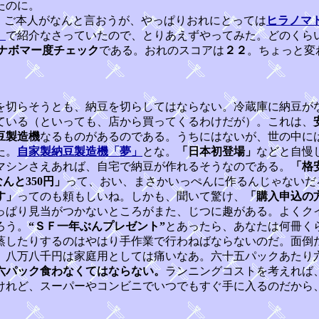
たのに。
、ご本人がなんと言おうが、やっぱりおれにとっては
ヒラノマ
）
で紹介なさっていたので、とりあえずやってみた。どのくら
ナボマー度チェック
である。おれのスコアは
２２
。ちょっと変
を切らそうとも、納豆を切らしてはならない。冷蔵庫に納豆が
いる（といっても、店から買ってくるわけだが）。これは、
豆製造機
なるものがあるのである。うちにはないが、世の中に
た。
自家製納豆製造機「夢」
とな。
「日本初登場」
などと自慢
マシンさえあれば、自宅で納豆が作れるそうなのである。
「格
んと350円」
って、おい、まさかいっぺんに作るんじゃないだ
す」
ってのも頼もしいね。しかも、聞いて驚け、
「購入申込の
っぱり見当がつかないところがまた、じつに趣がある。よくクイ
ろう。
“ＳＦ一年ぶんプレゼント”
とあったら、あなたは何冊く
したりするのはやはり手作業で行わねばならないのだ。面倒
、八万八千円は家庭用としては痛いなあ。六十五パックあたり
六パック食わなくてはならない。
ランニングコストを考えれば
れど、スーパーやコンビニでいつでもすぐ手に入るのだから