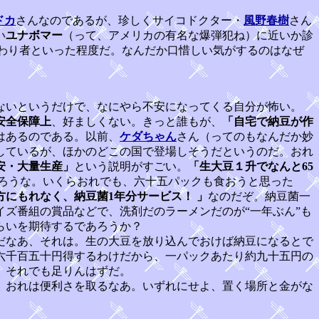
ドカ
さんなのであるが、珍しくサイコドクター・
風野春樹
さん
い
ユナボマー
（って、アメリカの有名な爆弾犯ね）に近いか診
わり者といった程度だ。なんだか口惜しい気がするのはなぜ
ないというだけで、なにやら不安になってくる自分が怖い。
安全保障上
、好ましくない。きっと誰もが、
「自宅で納豆が作
はあるのである。以前、
ケダちゃん
さん（ってのもなんだか妙
しているが、ほかのどこの国で登場しそうだというのだ。おれ
安・大量生産」
という説明がすごい。
「生大豆１升でなんと65
ろうな。いくらおれでも、六十五パックも食おうと思った
方にもれなく、納豆菌1年分サービス！ 」
なのだぞ。納豆菌一
ズ番組の賞品などで、洗剤だのラーメンだのが“一年ぶん”も
らいを期待するであろうか？
だなあ、それは。生の大豆を放り込んでおけば納豆になるとで
六千百五十円得するわけだから、一パックあたり約九十五円の
、それでも足りんはずだ。
、おれは便利さを取るなあ。いずれにせよ、置く場所と金がな