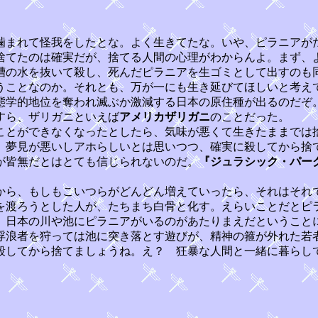
噛まれて怪我をしたとな。よく生きてたな。いや、ピラニアが
てたのは確実だが、捨てる人間の心理がわからんよ。まず、
槽の水を抜いて殺し、死んだピラニアを生ゴミとして出すのも
うことなのか。それとも、万が一にも生き延びてほしいと考え
態学的地位を奪われ滅ぶか激減する日本の原住種が出るのだぞ
すら、ザリガニといえば
アメリカザリガニ
のことだった。
とができなくなったとしたら、気味が悪くて生きたままでは
、夢見が悪いしアホらしいとは思いつつ、確実に殺してから捨
が皆無だとはとても信じられないのだ。
『ジュラシック・パー
ら、もしもこいつらがどんどん増えていったら、それはそれ
を渡ろうとした人が、たちまち白骨と化す。えらいことだとピ
、日本の川や池にピラニアがいるのがあたりまえだということ
浮浪者を狩っては池に突き落とす遊びが、精神の箍が外れた若
殺してから捨てましょうね。え？ 狂暴な人間と一緒に暮らし