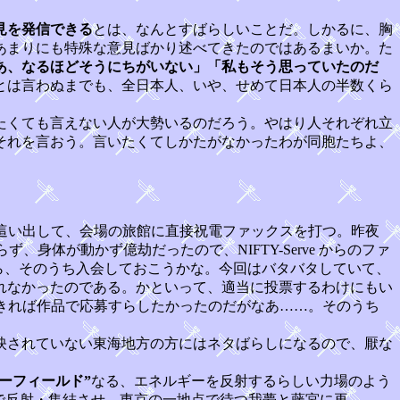
見を発信できる
とは、なんとすばらしいことだ。しかるに、胸
あまりにも特殊な意見ばかり述べてきたのではあるまいか。た
あ、なるほどそうにちがいない」「私もそう思っていたのだ
とは言わぬまでも、全日本人、いや、せめて日本人の半数くら
。
たくても言えない人が大勢いるのだろう。やはり人それぞれ立
それを言おう。言いたくてしかたがなかったわが同胞たちよ、
這い出して、会場の旅館に直接祝電ファックスを打つ。昨夜
身体が動かず億劫だったので、NIFTY-Serve からのファ
から、そのうち入会しておこうかな。今回はバタバタしていて、
れなかったのである。かといって、適当に投票するわけにもい
きれば作品で応募すらしたかったのだがなあ……。そのうち
映されていない東海地方の方にはネタばらしになるので、厭な
ーフィールド”
なる、エネルギーを反射するらしい力場のよう
で反射・集結させ、東京の一地点で待つ我夢と藤宮に再