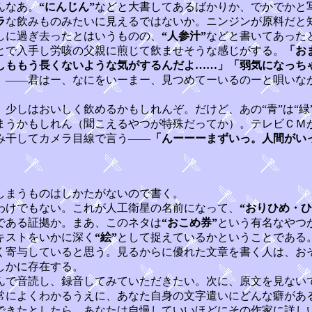
んなあ。
“にんじん”
などと大書してあるばかりか、でかでかと
ラ
な飲みものみたいに見えるではないか。ニンジンが原料だと
しに過ぎ去ったとはいうものの、
“人参汁”
などと書いてあった
とで入手し労咳の父親に煎じて飲ませそうな感じがする。
「お
しももう長くないような気がするんだよ……」「弱気になっち
」
――君はー、なにをいーまー、見つめてーいるのーと唄いな
、少しはおいしく飲めるかもしれんぞ。だけど、あの“青”は“緑
まうかもしれん（聞こえるやつが特殊だってか）。テレビＣＭ
み干してカメラ目線で言う――
「んーーーまずいっ。人間がい
しまうものはしかたがないので書く。
わけでもない。これが人工衛星の名前になって、
“おりひめ・ひ
である証拠か。まあ、このネタは
“おこめ券”
という有名なやつ
キストをいかに深く
“絵”
として捉えているかということである
く寄与していると思う。見るからに優れた文章を書く人は、お
しかに存在する。
で音読し、録音してみていただきたい。次に、原文を見ない
常によくわかるうえに、あなた自身の文字遣いにどんな癖があ
できたとしたら、あなたは自慢していいほどにその作家に詳し