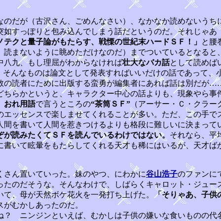
なのだが（古沢さん、ごめんなさい）、なかなか読めないうち
突如すっぽりと包み込んでしまう話だというのだ。それじゃあ
ノテクと量子論がもたらす、戦慄の世紀末ハードＳＦ！」
と腰
、読まないように眺めただけなのだ）までついているとなると
中八九、もし理屈がわからなければ
壮大なバカ話
として読めば
ば、そんなものは論文として発表すればいいだけの話であって、
数の読者にために出版する蛮勇が編集者にあれば話は別だが…
ちらかというと、キャラクター中心の話よりも、現象やら事
。
おれ用語
で言うところの
“茶筒ＳＦ”
（アーサー・Ｃ・クラー
のエッセンスで楽しませてくれることが多い。ただ、この手で
人間を書いて人間を惹きつけるよりも格段に難しいに決まって
ぞが読みたくてＳＦを読んでいるわけではない。
それなら、平
に書いて眩暈をもたらしてくれる天才も稀にはいるが、天才ば
くさん置いていった。妹のやつ、にわかに
谷山浩子
のファンに
ったのだそうな。そんなわけで、しばらくキャロット・ジュー
いて、母が天然ボケ花火を一発打ち上げた。
「そりゃあ、子供
スがむかしあったのだ。
？ ニンジンといえば、むかしは子供の嫌いな食いものの代