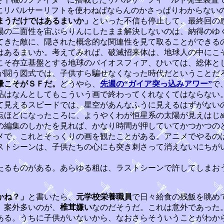
れにリパルサーリフトを使わねばならんのかさっぱりわからない
まうだけではあるまいか」
といった不信も停止して、最終回の
の二面性を宙ぶらりんにしたまま解決しないのは、納得のゆ
てきた敵に、隠された概念的な関連性を見て取ることができる
はあるまいか。考えてみれば、破滅招来体は、地球人の中にこそ
そ存立基盤とする地球のバイオスフィア、ひいては、総体として
が闘う図式では、子供すら騙せなくなった時代だということだ
暈こそがＳＦだ。
どうやら、
先週の“ガイア突っ込みアワー”
で
品はなんとしてもこういう画で終わってくれなくてはならない
て見えるスピードでは、星空があんなふうに見えるはずがない
点ほどになったころに、ようやくわが恒星系の太陽が見えはじ
の編集のしかたを見れば、かなり時間が押していてかつかつの
メで、これとそっくりの画を観たことがある。アニメでやるの
ストシーンは、子供たちの心にも突き刺さって消えないにちが
るものがある。あらゆる粗は、ラストシーンで許してしまお
かね？」
と書いたら、
元学校栄養職員
で日々給食の残飯を眺め
、案外多いのが、
椎茸嫌い
なのだそうだ。これは意外であった
ある。うちに子供がいないから、なおさらそういうことがわか