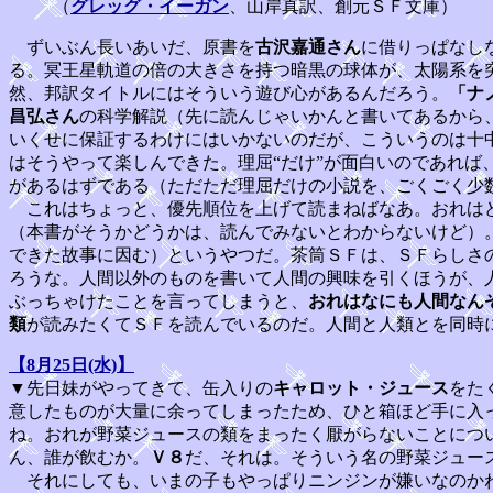
（
グレッグ・イーガン
、山岸真訳、創元ＳＦ文庫）
ずいぶん長いあいだ、原書を
古沢嘉通さん
に借りっぱなし
る。冥王星軌道の倍の大きさを持つ暗黒の球体が、太陽系を
然、邦訳タイトルにはそういう遊び心があるんだろう。
「ナ
昌弘さん
の科学解説（先に読んじゃいかんと書いてあるから
いくせに保証するわけにはいかないのだが、こういうのは十
はそうやって楽しんできた。理屈“だけ”が面白いのであれ
があるはずである（ただただ理屈だけの小説を、ごくごく少
これはちょっと、優先順位を上げて読まねばなあ。おれはど
（本書がそうかどうかは、読んでみないとわからないけど）
できた故事に因む）というやつだ。茶筒ＳＦは、ＳＦらしさ
ろうな。人間以外のものを書いて人間の興味を引くほうが、
ぶっちゃけたことを言ってしまうと、
おれはなにも人間なん
類
が読みたくてＳＦを読んでいるのだ。人間と人類とを同時
【8月25日(水)】
▼先日妹がやってきて、缶入りの
キャロット・ジュース
をた
意したものが大量に余ってしまったため、ひと箱ほど手に入
ね。おれが野菜ジュースの類をまったく厭がらないことにつ
ん、誰が飲むか。
Ｖ８
だ、それは。そういう名の野菜ジュー
それにしても、いまの子もやっぱりニンジンが嫌いなのかね