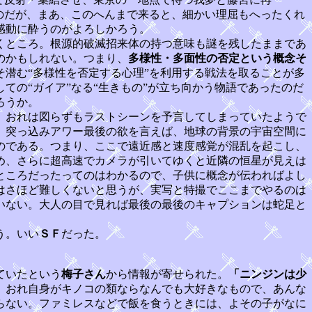
のだが、まあ、このへんまで来ると、細かい理屈もへったくれ
感動に酔うのがよろしかろう。
くところ。根源的破滅招来体の持つ意味も謎を残したままであ
のかもしれない。つまり、
多様性・多面性の否定という概念そ
潜む“多様性を否定する心理”を利用する戦法を取ることが多
の“ガイア”なる“生きもの”が立ち向かう物語であったのだ
ろうか。
、おれは図らずもラストシーンを予言してしまっていたようで
。突っ込みアワー最後の欲を言えば、地球の背景の宇宙空間に
のである。つまり、ここで遠近感と速度感覚が混乱を起こし、
め、さらに超高速でカメラが引いてゆくと近隣の恒星が見えは
ところだったってのはわかるので、子供に概念が伝わればよし
はさほど難しくないと思うが、実写と特撮でここまでやるのは
いない。大人の目で見れば最後の最後のキャプションは蛇足と
う。いい
ＳＦ
だった。
ていたという
梅子さん
から情報が寄せられた。
「ニンジンは少
。おれ自身がキノコの類ならなんでも大好きなもので、あんな
らない。ファミレスなどで飯を食うときには、よその子がなに