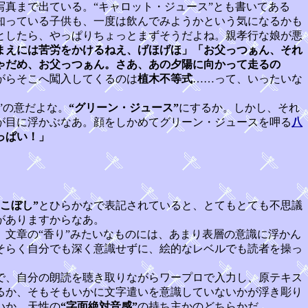
写真まで出ている。“キャロット・ジュース”とも書いてある
知っている子供も、一度は飲んでみようかという気になるかも
としたら、やっぱりちょっとまずそうだよね。親孝行な娘が悪
まえには苦労をかけるねえ、げほげほ」「お父っつぁん、それ
ゃだめ、お父っつぁん。さあ、あの夕陽に向かって走るの
がらそこへ闖入してくるのは
植木不等式
……って、いったいな
”の意だよな。
“グリーン・ジュース”
にするか。しかし、それ
が目に浮かぶなあ。顔をしかめてグリーン・ジュースを呷る
八
っぱい！」
こぼし”
とひらかなで表記されていると、とてもとても不思議
がありますからなあ。
。文章の“香り”みたいなものには、あまり表層の意識に浮かん
そらく自分でも深く意識せずに、絵的なレベルでも読者を操っ
で、自分の朗読を聴き取りながらワープロで入力し、原テキス
るか、そもそもいかに文字遣いを意識していないかが浮き彫り
いか、天性の
“字面絶対音感”
の持ち主かのどちらかだ。