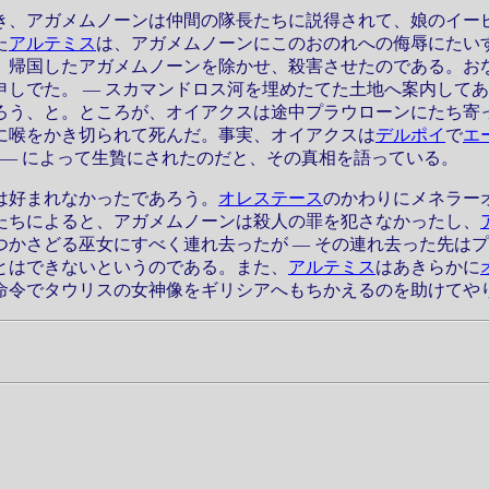
、アガメムノーンは仲間の隊長たちに説得されて、娘のイー
た
アルテミス
は、アガメムノーンにこのおのれへの侮辱にたい
、帰国したアガメムノーンを除かせ、殺害させたのである。お
申しでた。 — スカマンドロス河を埋めたてた土地へ案内して
ろう、と。ところが、オイアクスは途中プラウローンにたち寄
に喉をかき切られて死んだ。事実、オイアクスは
デルポイ
で
エ
 — によって生贄にされたのだと、その真相を語っている。
は好まれなかったであろう。
オレステース
のかわりにメネラー
たちによると、アガメムノーンは殺人の罪を犯さなかったし、
つかさどる巫女にすべく連れ去ったが — その連れ去った先は
とはできないというのである。また、
アルテミス
はあきらかに
命令でタウリスの女神像をギリシアへもちかえるのを助けてやりさえ