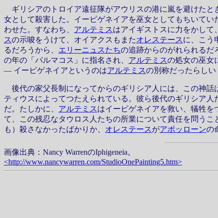
ギリシアのトロイア遠征隊がアウリスの港に嵐を避けたとき
女として殺害した。イーピゲネイアを巫女としてもちいてい
わせた。すなわち、
アルテミス
はアイギストスに力をかして
ス
の示唆をうけて、オイアクスもまた
オレステース
に、こう
るだろうから、
エリーニュスたち
の追跡からのがれられるだ
の年の「パルマコス」に指名され、
アルテミス
の処女の巫女
— イーピゲネイアというのは
アルテミス
の別称だったらしい
後代の家父長制になってからのギリシア人には、この神話
ティウスによってつたえられている。彼ら後代のギリシア人
だ。たしかに、
アルテミス
はイーピゲネイアを救い、犠牲を
て、この残忍なタウロス人たちの所業について責任を問うこ
も）殺さなかったばかりか、
オレステース
が
アポッローン
の
画像出典：Nancy WarrenのIphigeneia。
<http://www.nancywarren.com/StudioOnePainting5.htm>