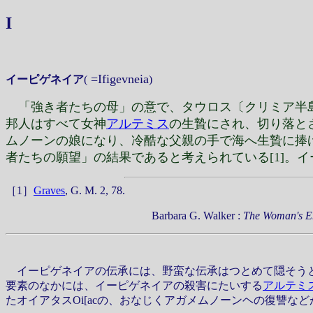
I
=Ifigevneia
イーピゲネイア
(
)
「強き者たちの母」の意で、タウロス〔クリミア半
邦人はすべて女神
アルテミス
の生贄にされ、切り落と
ムノーンの娘になり、冷酷な父親の手で海へ生贄に捧
者たちの願望」の結果であると考えられている[1]。
［1］
Graves
, G. M. 2, 78.
Barbara G. Walker :
The Woman's En
イーピゲネイアの伝承には、野蛮な伝承はつとめて隠そうと
要素のなかには、イーピゲネイアの殺害にたいする
アルテミ
たオイアタス
Oi[ac
の、おなじくアガメムノーンヘの復讐など