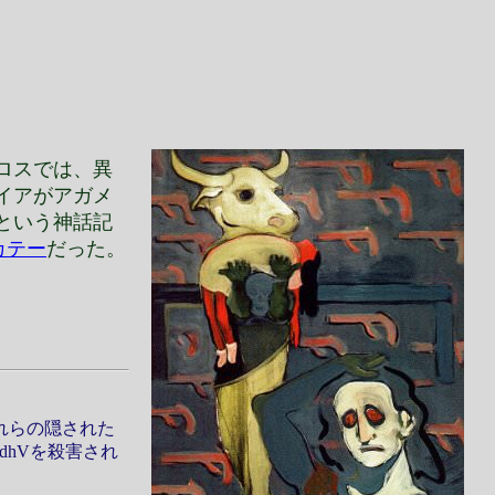
ロスでは、異
イアがアガメ
という神話記
カテー
だった。
れらの隠された
vdhV
を殺害され