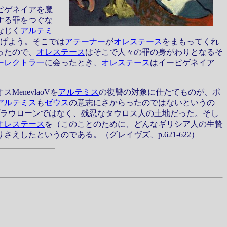
ピゲネイアを魔
する罪をつぐな
なじく
アルテミ
あげよう。そこでは
アテーナー
が
オレステース
をまもってくれ
ったので、
オレステース
はそこで人々の罪の身がわりとなるそ
ーレクトラ一
に会ったとき、
オレステース
はイーピゲネイア
オス
MenevlaoV
を
アルテミス
の復讐の対象に仕たてものが、ポ
アルテミス
も
ゼウス
の意志にさからったのではないというの
プラウローンではなく、残忍なタウロス人の土地だった。そし
オレステース
を（このことのために、どんなギリシア人の生贄
したというのである。（グレイヴズ、p.621-622）