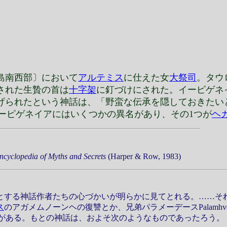
島南西部〕において
アルテミス
に仕えた女
大祭司
。タウ
された生贄の首は
十字架
に釘づけにされた。イーピゲネ
げられたという神話は、「野蛮な伝承を隠しておきたい
イーピゲネイアにはいくつかの異名があり、その1つが
ヘ
cyclopedia of Myths and Secrets
(Harper & Row, 1983)
する神話作者たちの心づかいが明らかに見てとれる。……そ
ス
のアガメムノーンヘの復讐とか、兄弟パラメーデース
Palamh
がある。もとの神話は、およそ次のようなものであったろう。