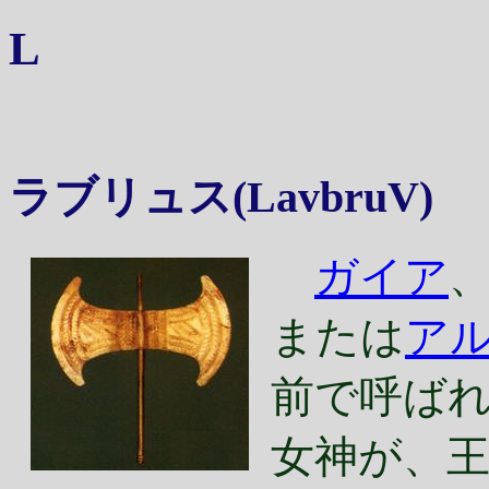
L
ラブリュス
(
LavbruV
)
ガイア
または
ア
前で呼ば
女神が、