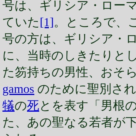
号は、ギリシア・ロー
ていた
[1]
。ところで、
号の方は、ギリシア・
に、当時のしきたりと
た笏持ちの男性、おそ
gamos
のために聖別され
犠
の
死
とを表す「男根
た、あの聖なる若者が