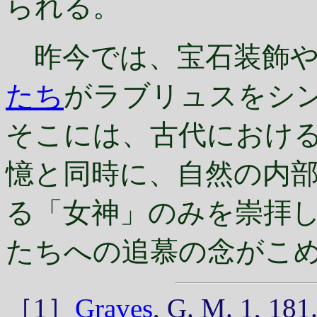
られる。
昨今では、宝石装飾や
たち
がラブリュスをシ
そこには、古代におけ
憶と同時に、自然の内
る「女神」のみを崇拝
たちへの追慕の念がこ
［1］
Graves
, G. M. 1, 181