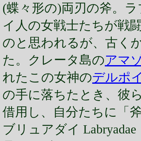
(蝶々形の)両刃の斧。
イ人の女戦士たちが戦
のと思われるが、古く
た。クレータ島の
アマ
れたこの女神の
デルポ
の手に落ちたとき、彼
借用し、自分たちに「
ブリュアダイ Labrya