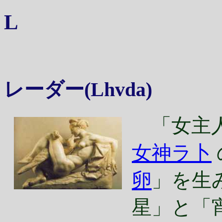
L
レーダー
(
Lhvda
)
「女主人
女神ラ卜
卵
」を生
星」と「