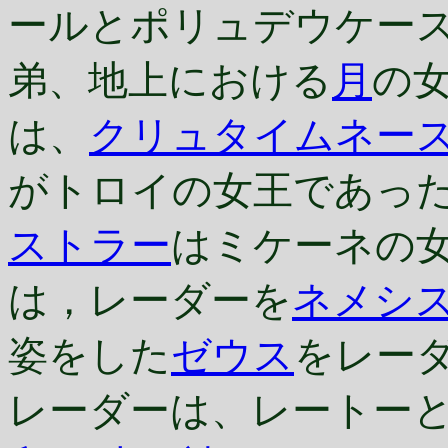
ールとポリュデウケー
弟、地上における
月
の
は、
クリュタイムネー
がトロイの女王であっ
ストラー
はミケーネの
は，レーダーを
ネメシ
姿をした
ゼウス
をレー
レーダーは、レートー