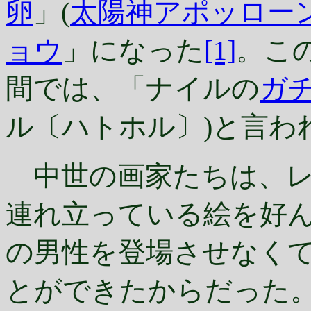
卵
」(
太陽神アポッロー
ョウ
」になった
[1]
。こ
間では、「ナイルの
ガ
ル〔ハトホル〕)と言わ
中世の画家たちは、レ
連れ立っている絵を好
の男性を登場させなく
とができたからだった