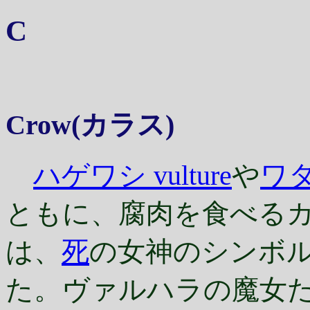
C
Crow
(カラス)
ハゲワシ vulture
や
ワタ
ともに、腐肉を食べる
は、
死
の女神のシンボ
た。ヴァルハラの魔女