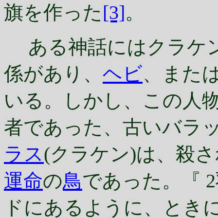
旗を作った
[3]
。
ある神話にはクラケン
係があり、
ヘビ
、また
いる。しかし、この人
者であった、古いバラッ
ラス
(クラケン)は、殺
運命
の
鳥
であった。『 
ドにあるように、ときに