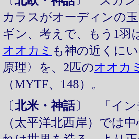
〔
北欧・神話
〕 スカン
カラスがオーディンの玉
ギン、考えで、もう1羽
オオカミ
も神の近くにい
原理〉を、2匹の
オオカ
（MYTF、148）。
〔
北米・神話
〕 「イン
（太平洋北西岸）では中