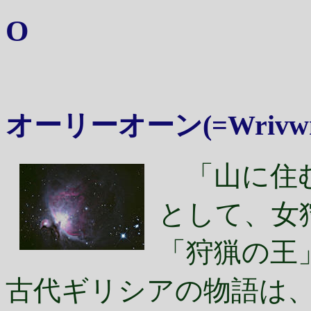
O
オーリーオーン
(
=Wrivw
「山に住
として、女
「狩猟の王
古代ギリシアの物語は