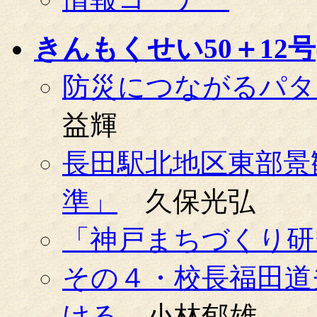
きんもくせい50＋12号(0
防災につながるパタ
益輝
長田駅北地区東部景
準」
久保光弘
「神戸まちづくり研
その４・校長福田道
ける
小林郁雄