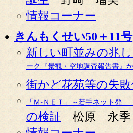
情報コーナー
きんもくせい50＋11号(0
新しい町並みの兆し
ーク『景観・空地調査報告書』
街かど花苑等の失敗
「Ｍ-ＮＥＴ」～若手ネット発
の検証
松原 永季
情報コーナー