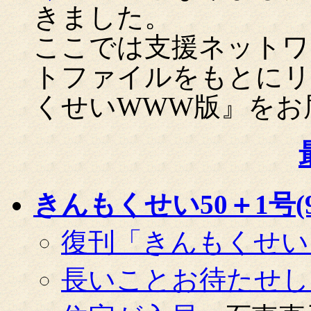
きました。
ここでは支援ネットワ
トファイルをもとにリ
くせいWWW版』をお
きんもくせい50＋1号(99
復刊「きんもくせい
長いことお待たせし