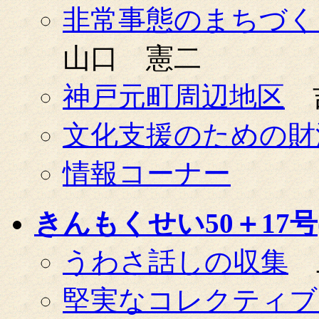
非常事態のまちづく
山口 憲二
神戸元町周辺地区
文化支援のための財
情報コーナー
きんもくせい50＋17号(0
うわさ話しの収集
堅実なコレクティブ