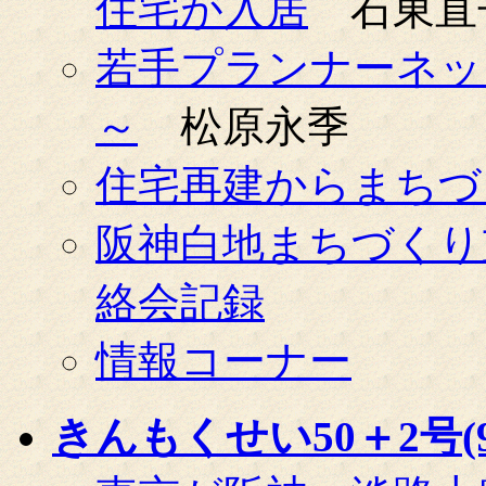
住宅が入居
石東直
若手プランナーネッ
～
松原永季
住宅再建からまちづ
阪神白地まちづくり
絡会記録
情報コーナー
きんもくせい50＋2号(99