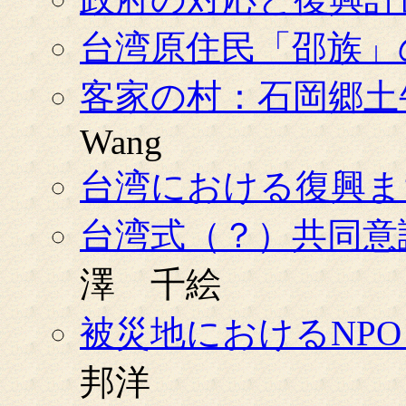
台湾原住民「邵族」
客家の村：石岡郷土
Wang
台湾における復興ま
台湾式（？）共同意
澤 千絵
被災地におけるNP
邦洋