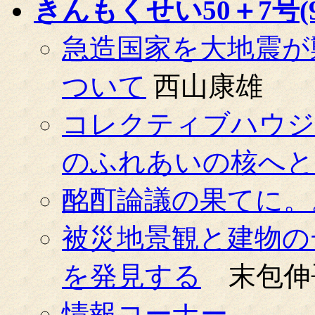
きんもくせい50＋7号(99
急造国家を大地震が
ついて
西山康雄
コレクティブハウジ
のふれあいの核へと
酩酊論議の果てに。
被災地景観と建物の
を発見する
末包伸
情報コーナー