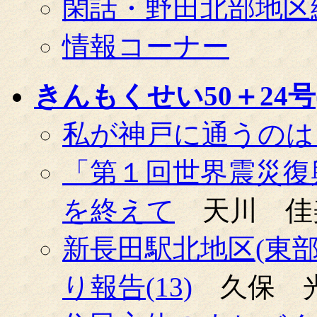
閑話・野田北部地区
情報コーナー
きんもくせい50＋24号(0
私が神戸に通うのは
「第１回世界震災復
を終えて
天川 佳
新長田駅北地区(東
り報告(13)
久保 