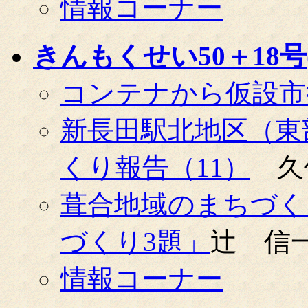
情報コーナー
きんもくせい50＋18号(0
コンテナから仮設市
新長田駅北地区（東
くり報告（11）
久
葺合地域のまちづく
づくり3題」
辻 信
情報コーナー