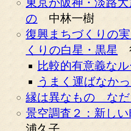
東京が阪神・淡路大
の
中林一樹
復興まちづくりの実
くりの白星・黒星
比較的有意義なル
うまく運ばなかっ
縁は異なもの なだ
景空調査２：新しい
浦久子