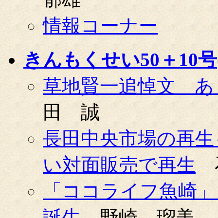
情報コーナー
きんもくせい50＋10号(0
草地賢一追悼文 あ
田 誠
長田中央市場の再生
い対面販売で再生
「ココライフ魚崎」
誕生
野崎 瑠美