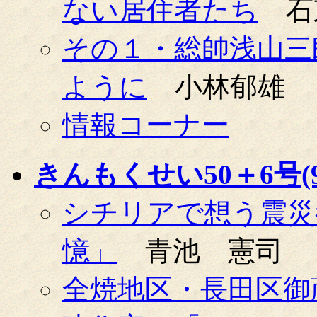
ない居住者たち
石
その１・総帥浅山三
ように
小林郁雄
情報コーナー
きんもくせい50＋6号(99
シチリアで想う震災
憶」
青池 憲司
全焼地区・長田区御