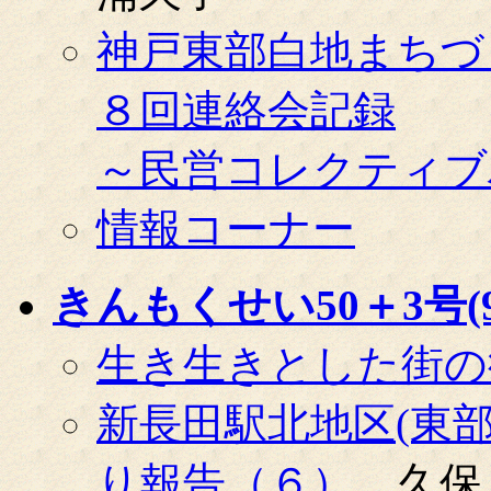
神戸東部白地まちづ
８回連絡会記録
～民営コレクティブ
情報コーナー
きんもくせい50＋3号(99
生き生きとした街の
新長田駅北地区(東
り報告（６）
久保