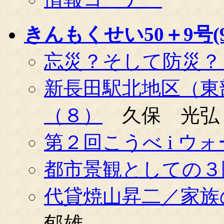
きんもくせい50＋9号(99
忘災？そして防災？
新長田駅北地区（東
（８）
久保 光弘
第２回こうべ i ウ
都市景観としての３
代貸焼山昇二／家族
郁雄