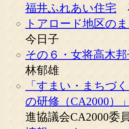
福井ふれあい住宅
トアロード地区のま
今日子
その６・女将高木邦
林郁雄
「すまい・まちづく
の研修（CA2000
進協議会CA2000委