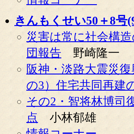
きんもくせい50＋8号(99
災害は常に社会構造
団報告
野崎隆一
阪神・淡路大震災復
の3）住宅共同再建
その2・智将林博司
点
小林郁雄
情報コーナー