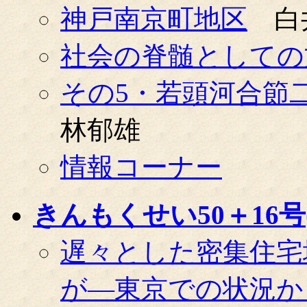
神戸南京町地区
白
社会の脊髄としての
その5・若頭河合節
林郁雄
情報コーナー
きんもくせい50＋16号(0
遅々とした密集住宅
が―東京での状況か