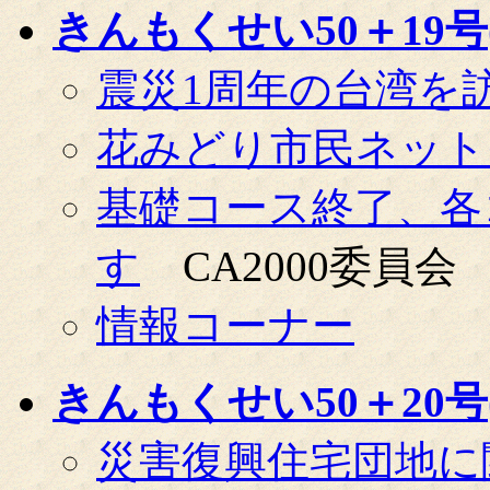
きんもくせい50＋19号(0
震災1周年の台湾を
花みどり市民ネット
基礎コース終了、各
す
CA2000委員会
情報コーナー
きんもくせい50＋20号(0
災害復興住宅団地に