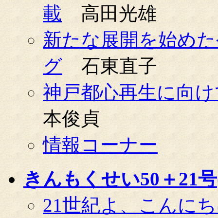
載
高田光雄
新たな展開を始めた
グ
石東直子
神戸都心再生に向け
本俊貞
情報コーナー
きんもくせい50＋21号(0
21世紀よ、こんに