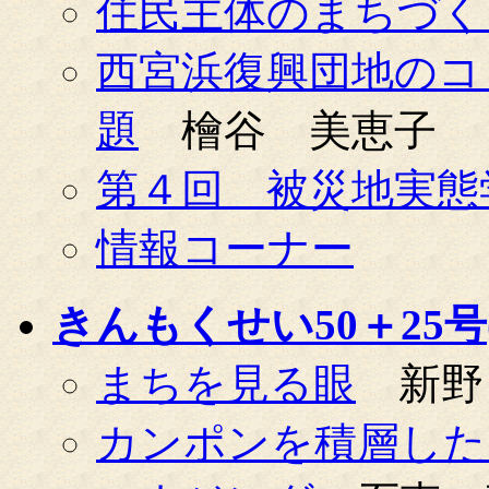
住民主体のまちづく
西宮浜復興団地のコ
題
檜谷 美恵子
第４回 被災地実態
情報コーナー
きんもくせい50＋25号(0
まちを見る眼
新野
カンポンを積層した