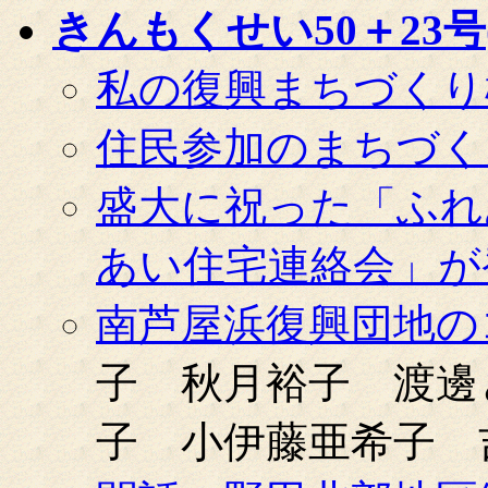
きんもくせい50＋23号(0
私の復興まちづくり
住民参加のまちづく
盛大に祝った「ふれ
あい住宅連絡会」が
南芦屋浜復興団地の
子 秋月裕子 渡邊
子 小伊藤亜希子 