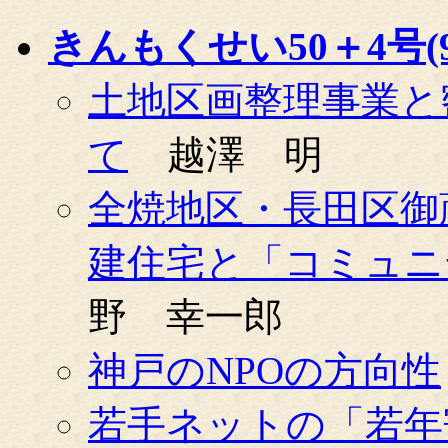
きんもくせい50＋4号(99
土地区画整理事業と
て
越澤 明
全焼地区・長田区御
建住宅と「コミュニ
野 幸一郎
神戸のNPOの方向性
若手ネットの「若年