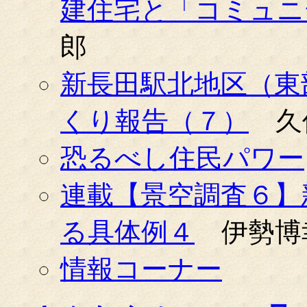
建住宅と「コミュニ
郎
新長田駅北地区（東
くり報告（７）
久
恐るべし住民パワー
連載【景空調査６】
る具体例４
伊勢博
情報コーナー