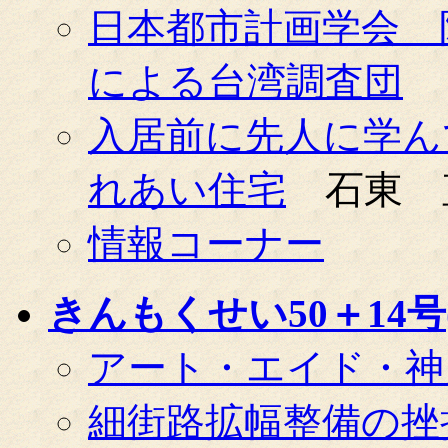
日本都市計画学会 
による台湾調査団
入居前に先人に学ん
れあい住宅
石東 
情報コーナー
きんもくせい50＋14号(0
アート・エイド・神
細街路拡幅整備の挫