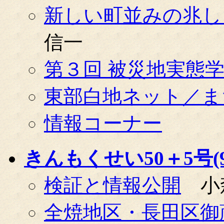
新しい町並みの兆し
信一
第３回 被災地実態
東部白地ネット／ま
情報コーナー
きんもくせい50＋5号(99
検証と情報公開
小
全焼地区・長田区御