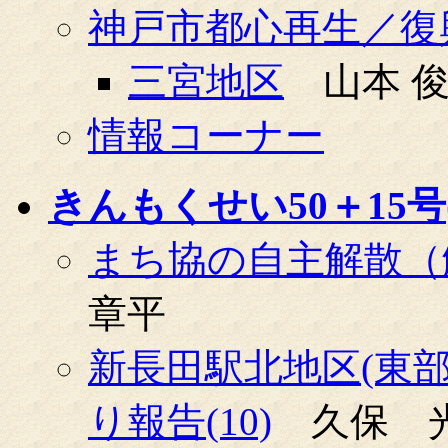
神戸市都心再生／復
三宮地区
山本 俊
情報コーナー
きんもくせい50＋15号(0
まち協の自主解散（
章平
新長田駅北地区(東
り報告(10)
久保 