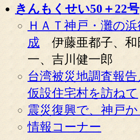
きんもくせい50＋22号(0
ＨＡＴ神戸・灘の浜
成
伊藤亜都子、和
一、吉川健一郎
台湾被災地調査報告
仮設住宅村を訪ねて
震災復興で、神戸か
情報コーナー