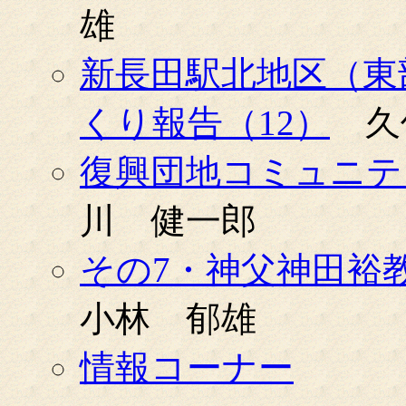
雄
新長田駅北地区（東
くり報告（12）
久
復興団地コミュニテ
川 健一郎
その7・神父神田裕
小林 郁雄
情報コーナー