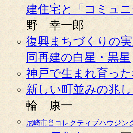
建住宅と「コミュニ
野 幸一郎
復興まちづくりの実
同再建の白星・黒星
神戸で生まれ育った
新しい町並みの兆し
輪 康一
尼崎市営コレクティブハウジン