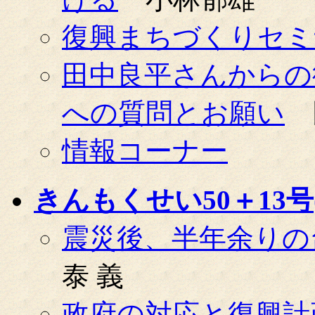
復興まちづくりセミナ
田中良平さんからの
への質問とお願い
情報コーナー
きんもくせい50＋13号(0
震災後、半年余りの
泰 義
政府の対応と復興計