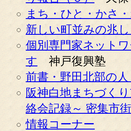
まち・ひと・かさ・ね
新しい町並みの兆し
個別専門家ネットワ
す
神戸復興塾
前書・野田北部の人
阪神白地まちづくり
絡会記録～ 密集市
情報コーナー