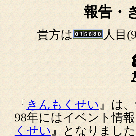
報告・
貴方は
人目(
『
きんもくせい
』は、
98年にはイベント情
くせい
』となりました