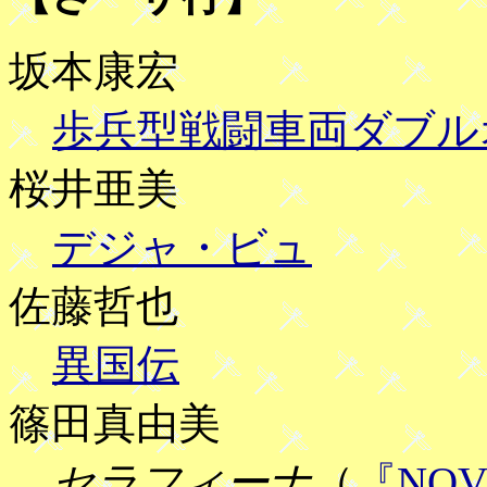
坂本康宏
歩兵型戦闘車両ダブル
桜井亜美
デジャ・ビュ
佐藤哲也
異国伝
篠田真由美
セラフィーナ
（
『NO