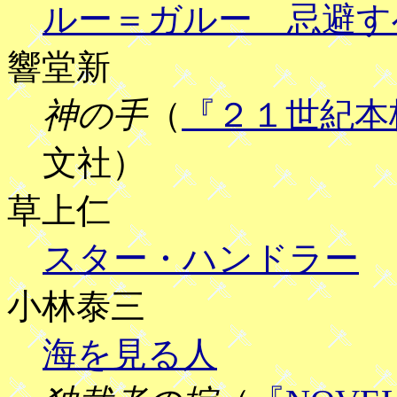
ルー＝ガルー 忌避す
響堂新
神の手
（
『２１世紀本
文社）
草上仁
スター・ハンドラー
小林泰三
海を見る人