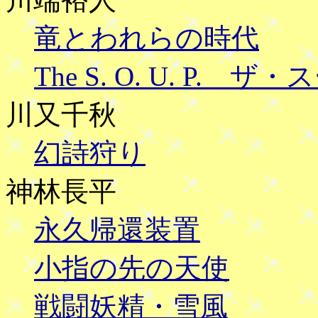
竜とわれらの時代
The S. O. U. P. ザ
川又千秋
幻詩狩り
神林長平
永久帰還装置
小指の先の天使
戦闘妖精・雪風