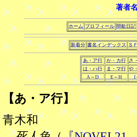
著者
ホーム
プロフィール
間歇日記
新着分
書名インデックス
Ｓ
あ・ア行
か・カ行
さ
は・ハ行
ま・マ行
や
A～D
E～H
I
【あ・ア行】
青木和
死人魚
（
『NOVEL2