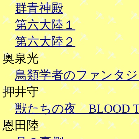
群青神殿
第六大陸１
第六大陸２
奥泉光
鳥類学者のファンタジ
押井守
獣たちの夜 BLOOD THE
恩田陸