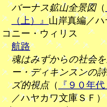
バーナス鉱山全景図
（
（上）』
山岸真編／ハ
コニー・ウィリス
航路
魂はみずからの社会を
ー・ディキンスンの詩
ズ的視点
（
『９０年代
／ハヤカワ文庫ＳＦ）