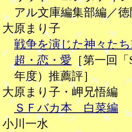
アル文庫編集部編／徳
大原まり子
戦争を演じた神々たちI
超・恋・愛
［第一回「Se
年度）推薦評］
大原まり子・岬兄悟編
ＳＦバカ本 白菜編
小川一水