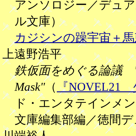
アンソロジー／デュア
ル文庫）
カジシンの躁宇宙＋馬
上遠野浩平
鉄仮面をめぐる論議 "Contr
Mask"
（
『NOVEL21
ド・エンタテインメン
文庫編集部編／徳間デ
川端裕人