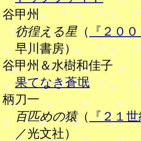
谷甲州
彷徨える星
（
『２００
早川書房）
谷甲州＆水樹和佳子
果てなき蒼氓
柄刀一
百匹めの猿
（
『２１世
／光文社）