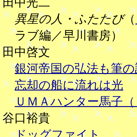
田中光二
異星の人・ふたたび
（
ラブ編／早川書房）
田中啓文
銀河帝国の弘法も筆の
忘却の船に流れは光
ＵＭＡハンター馬子（
谷口裕貴
ドッグファイト