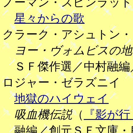
ノーマン・スピンラッド
星々からの歌
クラーク・アシュトン・
ヨー・ヴォムビスの地
ＳＦ傑作選／中村融編
ロジャー・ゼラズニイ
地獄のハイウェイ
吸血機伝説
（
『影が行
融編／創元ＳＦ文庫・