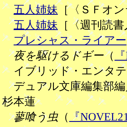
五人姉妹
［〈ＳＦオン
五人姉妹
［〈週刊読書
プレシャス・ライアー
夜を駆けるドギー
（
『
イブリッド・エンタテ
デュアル文庫編集部編
杉本蓮
蓼喰う虫
（
『NOVEL