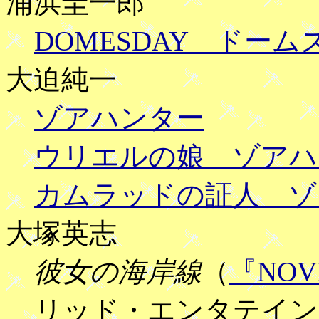
浦浜圭一郎
DOMESDAY ドーム
大迫純一
ゾアハンター
ウリエルの娘 ゾアハ
カムラッドの証人 ゾ
大塚英志
彼女の海岸線
（
『NO
リッド・エンタテイン