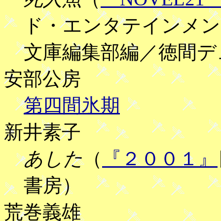
ド・エンタテインメン
文庫編集部編／徳間デ
安部公房
第四間氷期
新井素子
あした
（
『２００１』
書房）
荒巻義雄