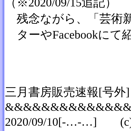
（※2020/09/15追記）
残念ながら、「芸術新
ターやFacebookに
三月書房販売速報[号外]
&&&&&&&&&&&&&
2020/09/10[-…-…