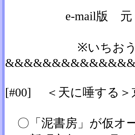
e-mail版 元・三
※いちおう出版業
&&&&&&&&&&&&&
[#00] ＜天に唾する
〇「泥書房」が仮オ