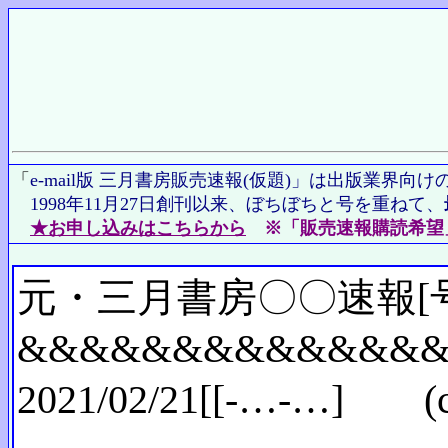
「
e-mail版 三月書房販売速報(仮題)」は出版業界向
1998年11月27日創刊以来、ぼちぼちと号を重ねて、
★お申し込みはこちらから
※「販売速報購読希望
元・三月書房〇〇速報[
&&&&&&&&&&&&&
2021/02/21[[-…-