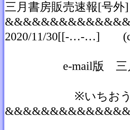
三月書房販売速報[号外]
&&&&&&&&&&&&&
2020/11/30[[-…-
e-mail版 三月
※いちおう出版業
&&&&&&&&&&&&&